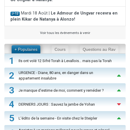
Mardi 18 Août |
Le Admour de Ungvar recevra en
J-12
plein Kikar de Natanya à Alonzo!
Voir tous les événements à venir
+ Populaires
Cours
Questions au Rav
1
Ils ont volé 12 Sifré Torah à Levallois… mais pas la Torah
2
URGENCE - Diane, 80 ans, en danger dans un
appartement insalubre
3
Je manque d'estime de moi, comment y remédier ?
4
DERNIERS JOURS : Sauvez la jambe de Yohan
5
L'édito de la semaine - En visite chez le Steipler