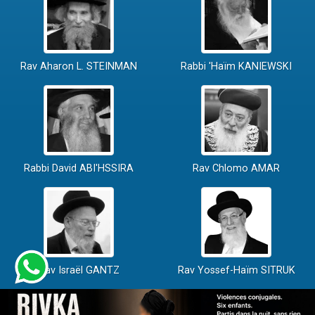
Rav Aharon L. STEINMAN
Rabbi 'Haïm KANIEWSKI
Rabbi David ABI'HSSIRA
Rav Chlomo AMAR
Rav Israël GANTZ
Rav Yossef-Haïm SITRUK