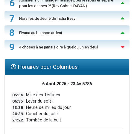
6
Assister à un mariage mélangé pour le repas et séparé
pour les danses ?! (Rav Gabriel DAYAN)
7
Horaires du Jeûne de Ticha Béav
8
Elyana au buisson ardent
9
4 choses à ne jamais dire à quelqu'un en deuil
Horaires pour Columbus
6 Août 2026 - 23 Av 5786
05:36
Mise des Téfilines
06:35
Lever du soleil
13:38
Heure de milieu du jour
20:39
Coucher du soleil
21:22
Tombée de la nuit