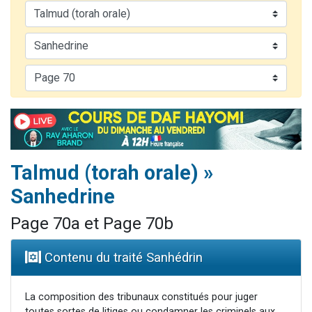
Dovan vient de donner son Maasser
2 personnes viennent de nous rejoindre sur WhatsApp
2 personnes viennent de nous rejoindre sur WhatsApp
Malgorzata vient de donner son Maasser
3 personnes viennent de nous rejoindre sur WhatsApp
Talmud (torah orale) »
Sanhedrine
Page 70a et Page 70b
Contenu du traité Sanhédrin
La composition des tribunaux constitués pour juger
toutes sortes de litiges ou condamner les criminels aux