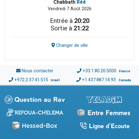
Chabbath
Réé
Vendredi 7 Août 2026
Entrée à
20:20
Sortie à
21:22
Changer de ville
Nous contacter
+33.1.80.20.5000
France
+972.2.37.41.515
+1.437.887.14.93
Israël
Canada