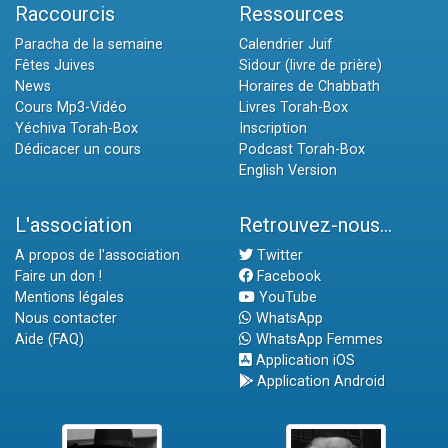
Raccourcis
Ressources
Paracha de la semaine
Calendrier Juif
Fêtes Juives
Sidour (livre de prière)
News
Horaires de Chabbath
Cours Mp3-Vidéo
Livres Torah-Box
Yéchiva Torah-Box
Inscription
Dédicacer un cours
Podcast Torah-Box
English Version
L'association
Retrouvez-nous...
A propos de l'association
Twitter
Faire un don !
Facebook
Mentions légales
YouTube
Nous contacter
WhatsApp
Aide (FAQ)
WhatsApp Femmes
Application iOS
Application Android