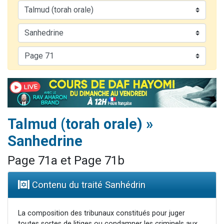
Nouvelle émission radio : Visions de grandeur n°104 : Le Chabbath et le Birkat Hamazone à travers le temps
61 personnes viennent de demander une bénédiction
Ariel vient de donner son Maasser
Il reste 49 places pour étudier en groupe sur Zoom
Eva vient de donner son Maasser
Talmud (torah orale) »
Sanhedrine
Page 71a et Page 71b
Contenu du traité Sanhédrin
La composition des tribunaux constitués pour juger
toutes sortes de litiges ou condamner les criminels aux