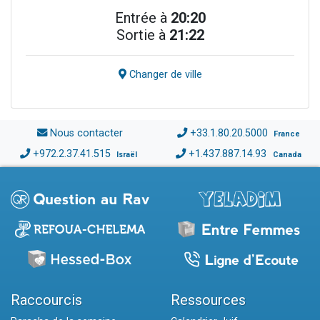
Entrée à
20:20
Sortie à
21:22
Changer de ville
Nous contacter
+33.1.80.20.5000
France
+972.2.37.41.515
+1.437.887.14.93
Israël
Canada
Raccourcis
Ressources