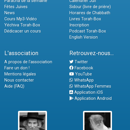
Paracha de la semaine
Calendrier Juif
Fêtes Juives
Sidour (livre de prière)
News
Horaires de Chabbath
Cours Mp3-Vidéo
Livres Torah-Box
Yéchiva Torah-Box
Inscription
Dédicacer un cours
Podcast Torah-Box
English Version
L'association
Retrouvez-nous...
A propos de l'association
Twitter
Faire un don !
Facebook
Mentions légales
YouTube
Nous contacter
WhatsApp
Aide (FAQ)
WhatsApp Femmes
Application iOS
Application Android