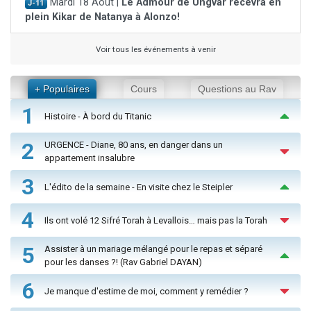
Mardi 18 Août |
Le Admour de Ungvar recevra en
J-11
plein Kikar de Natanya à Alonzo!
Voir tous les événements à venir
+ Populaires
Cours
Questions au Rav
1
Histoire - À bord du Titanic
2
URGENCE - Diane, 80 ans, en danger dans un
appartement insalubre
3
L'édito de la semaine - En visite chez le Steipler
4
Ils ont volé 12 Sifré Torah à Levallois… mais pas la Torah
5
Assister à un mariage mélangé pour le repas et séparé
pour les danses ?! (Rav Gabriel DAYAN)
6
Je manque d'estime de moi, comment y remédier ?