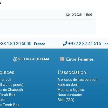
s
12/10/2025 - 13h05
+33.1.80.20.5000
+972.2.37.41.515
France
Is
ources
L'association
ier Juif
A propos de l'association
(livre de prière)
Faire un don !
es de Chabbath
Mentions légales
 Torah-Box
Nous contacter
tion
Aide (FAQ)
t Torah-Box