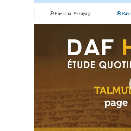
Rav Ichaï Assayag
Rav 