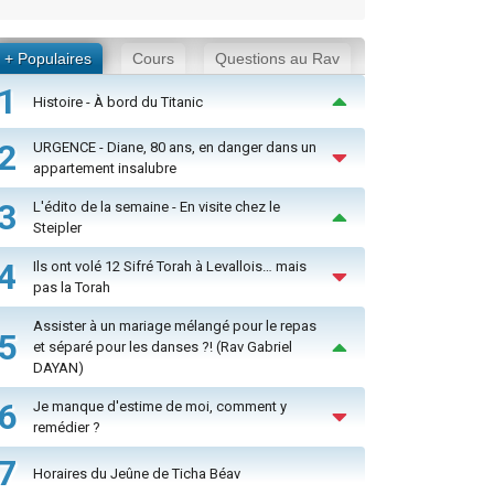
+ Populaires
Cours
Questions au Rav
1
Histoire - À bord du Titanic
2
URGENCE - Diane, 80 ans, en danger dans un
appartement insalubre
3
L'édito de la semaine - En visite chez le
Steipler
4
Ils ont volé 12 Sifré Torah à Levallois… mais
pas la Torah
Assister à un mariage mélangé pour le repas
5
et séparé pour les danses ?! (Rav Gabriel
DAYAN)
6
Je manque d'estime de moi, comment y
remédier ?
7
Horaires du Jeûne de Ticha Béav