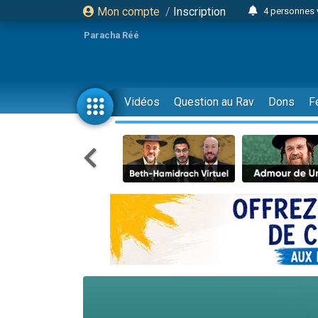
Mon compte
/
Inscription
4 personnes 
3 personnes 
Paracha Réé
Odaya vient 
3 personn
3 personn
Vidéos
Question au Rav
Dons
F
13 personnes
2 personnes 
30 perso
Il reste 
12 nouve
3 personnes 
2 personnes 
3 personnes 
2 nouvel
8 personn