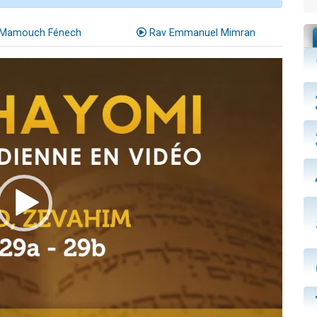
Mamouch Fénech
Rav Emmanuel Mimran