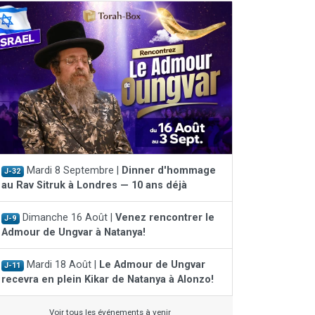
Mardi 8 Septembre |
Dinner d'hommage
J-32
au Rav Sitruk à Londres — 10 ans déjà
Dimanche 16 Août |
Venez rencontrer le
J-9
Admour de Ungvar à Natanya!
Mardi 18 Août |
Le Admour de Ungvar
J-11
recevra en plein Kikar de Natanya à Alonzo!
Voir tous les événements à venir