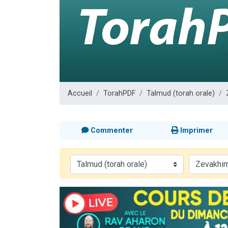
Nouvelle émis
61 personnes
Ariel vient 
Il reste 
Eva vient de
Accueil
TorahPDF
Talmud (torah orale)
Commenter
Imprimer