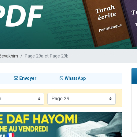
sion radio : Visions de grandeur n°104 : Le Chabbath et le Birkat Hamazone à 
 viennent de demander une bénédiction
de donner son Maasser
49 places pour étudier en groupe sur Zoom
 donner son Maasser
Zevakhim
Page 29a et Page 29b
Envoyer
WhatsApp