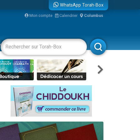
WhatsApp Torah-Box
Mon compte
Calendrier
Columbus
re
vertissements
Livres
Rabbanim