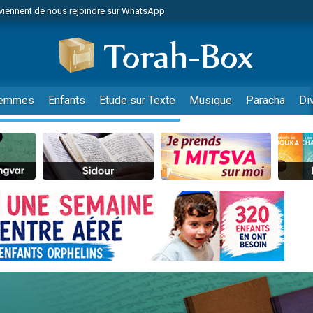
viennent de nous rejoindre sur WhatsApp
viennent de nous rejoindre sur WhatsApp
de donner son Maasser
es viennent de faire un don pour 5 jours de vacances aux Orphelins
es viennent de faire un don pour Diane, 80 ans, dans un appartement insalub
emmes
Enfants
Etude sur Texte
Musique
Paracha
Di
 viennent de demander une bénédiction
viennent de nous rejoindre sur WhatsApp
nnes viennent de faire un don pour Sauvez la jambe de Yohan
49 places pour étudier en groupe sur Zoom
lles musiques dans Torah-Box Music
viennent de nous rejoindre sur WhatsApp
viennent de nous rejoindre sur WhatsApp
viennent de nous rejoindre sur WhatsApp
les musiques dans Torah-Box Music
es viennent de faire un don pour Tsédaka : pauvres d'Israel