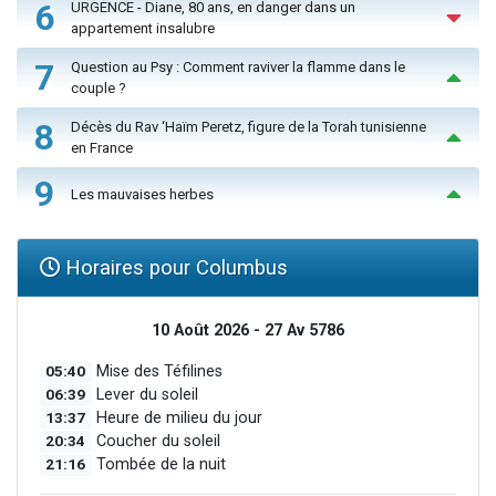
6
URGENCE - Diane, 80 ans, en danger dans un
appartement insalubre
7
Question au Psy : Comment raviver la flamme dans le
couple ?
8
Décès du Rav ‘Haïm Peretz, figure de la Torah tunisienne
en France
9
Les mauvaises herbes
Horaires pour Columbus
10 Août 2026 - 27 Av 5786
05:40
Mise des Téfilines
06:39
Lever du soleil
13:37
Heure de milieu du jour
20:34
Coucher du soleil
21:16
Tombée de la nuit