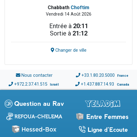
Chabbath
Choftim
Vendredi 14 Août 2026
Entrée à
20:11
Sortie à
21:12
Changer de ville
Nous contacter
+33.1.80.20.5000
France
+972.2.37.41.515
+1.437.887.14.93
Israël
Canada