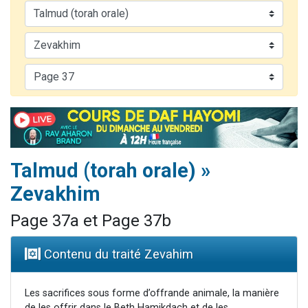
11 personnes viennent de demander une bénédiction
Il reste 49 places pour étudier en groupe sur Zoom
3 personnes viennent de faire un don pour Diane, 80 ans, dans un appartement insalubre
2 personnes viennent de nous rejoindre sur WhatsApp
53 personnes viennent de demander une bénédiction
Talmud (torah orale) »
Zevakhim
Page 37a et Page 37b
Contenu du traité Zevahim
Les sacrifices sous forme d’offrande animale, la manière
de les offrir dans le Beth Hamikdach et de les