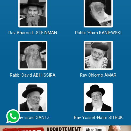
Rav Aharon L. STEINMAN
Rabbi 'Haïm KANIEWSKI
Rabbi David ABI'HSSIRA
Rav Chlomo AMAR
Rav Israël GANTZ
Rav Yossef-Haïm SITRUK