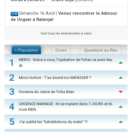
Dimanche 16 Août |
Venez rencontrer le Admour
J-6
de Ungvar à Natanya!
Voir tous les événements à venir
+ Populaires
Cours
Questions au Rav
1
MERCI - Grâce à vous, l'opération de Yohan va avoir lieu
🙏
2
Micro-trottoir - T'as donné ton MA’ASSER ?
3
Horaires du Jeûne de Ticha Béav
4
URGENCE MARIAGE : Ils se marient dans 7 JOURS et ils
n'ont RIEN
5
J'ai oublié les "bénédictions du matin" ?!