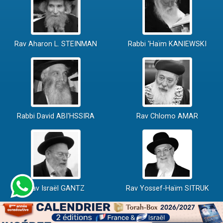
Rav Aharon L. STEINMAN
Rabbi 'Haïm KANIEWSKI
Rabbi David ABI'HSSIRA
Rav Chlomo AMAR
Rav Israël GANTZ
Rav Yossef-Haïm SITRUK