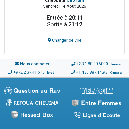
Chabbath
Choftim
Vendredi 14 Août 2026
Entrée à
20:11
Sortie à
21:12
Changer de ville
Nous contacter
+33.1.80.20.5000
France
+972.2.37.41.515
+1.437.887.14.93
Israël
Canada