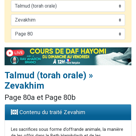
30 personnes viennent de faire un don pour Sauvez la jambe de Yohan
Il reste 49 places pour étudier en groupe sur Zoom
12 nouvelles musiques dans Torah-Box Music
29 personnes viennent de demander une bénédiction
Il reste 49 places pour étudier en groupe sur Zoom
Talmud (torah orale) »
Zevakhim
Page 80a et Page 80b
Contenu du traité Zevahim
Les sacrifices sous forme d’offrande animale, la manière
de les offrir dans le Beth Hamikdach et de les