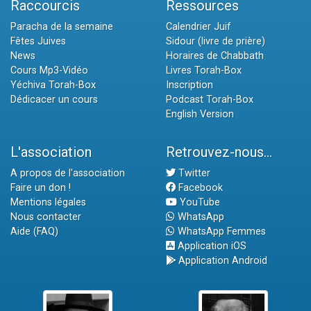
Raccourcis
Ressources
Paracha de la semaine
Calendrier Juif
Fêtes Juives
Sidour (livre de prière)
News
Horaires de Chabbath
Cours Mp3-Vidéo
Livres Torah-Box
Yéchiva Torah-Box
Inscription
Dédicacer un cours
Podcast Torah-Box
English Version
L'association
Retrouvez-nous...
A propos de l'association
Twitter
Faire un don !
Facebook
Mentions légales
YouTube
Nous contacter
WhatsApp
Aide (FAQ)
WhatsApp Femmes
Application iOS
Application Android