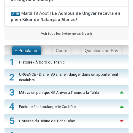
Mardi 18 Août |
Le Admour de Ungvar recevra en
J-10
plein Kikar de Natanya à Alonzo!
Voir tous les événements à venir
+ Populaires
Cours
Questions au Rav
1
Histoire - À bord du Titanic
2
URGENCE - Diane, 80 ans, en danger dans un appartement
insalubre
3
Mitsva en panique 😨 Arriver à l'heure à la Téfila
4
Panique à la boulangerie Cachère
5
Horaires du Jeûne de Ticha Béav