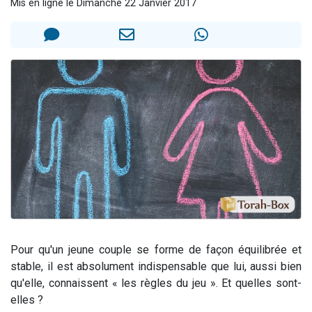
Mis en ligne le Dimanche 22 Janvier 2017
13 personnes viennent de demander une bénédiction
30 personnes viennent de faire un don pour Sauvez la jambe de Yohan
Il reste 49 places pour étudier en groupe sur Zoom
12 nouvelles musiques dans Torah-Box Music
29 personnes viennent de demander une bénédiction
Pour qu'un jeune couple se forme de façon équilibrée et
stable, il est absolument indispensable que lui, aussi bien
qu'elle, connaissent « les règles du jeu ». Et quelles sont-
elles ?