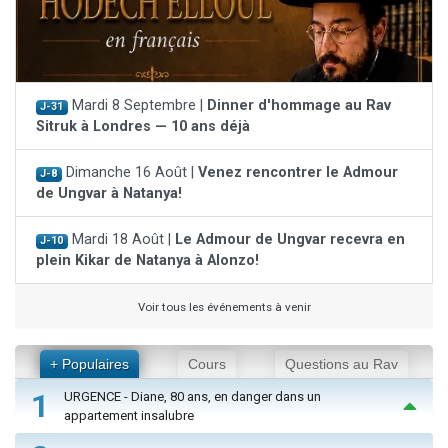
Mardi 8 Septembre |
Dinner d'hommage au Rav
J-31
Sitruk à Londres — 10 ans déjà
Dimanche 16 Août |
Venez rencontrer le Admour
J-8
de Ungvar à Natanya!
Mardi 18 Août |
Le Admour de Ungvar recevra en
J-10
plein Kikar de Natanya à Alonzo!
Voir tous les événements à venir
+ Populaires
Cours
Questions au Rav
1
URGENCE - Diane, 80 ans, en danger dans un
appartement insalubre