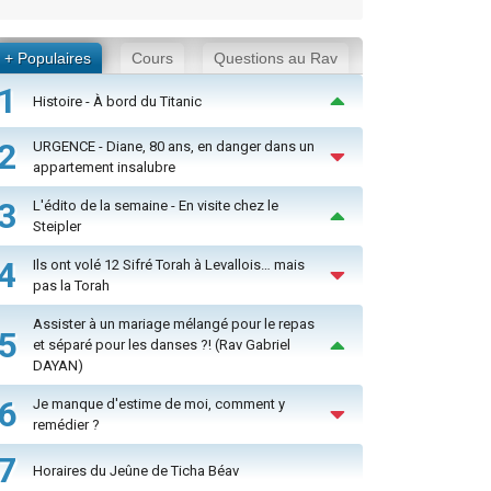
+ Populaires
Cours
Questions au Rav
1
Histoire - À bord du Titanic
2
URGENCE - Diane, 80 ans, en danger dans un
appartement insalubre
3
L'édito de la semaine - En visite chez le
Steipler
4
Ils ont volé 12 Sifré Torah à Levallois… mais
pas la Torah
Assister à un mariage mélangé pour le repas
5
et séparé pour les danses ?! (Rav Gabriel
DAYAN)
6
Je manque d'estime de moi, comment y
remédier ?
7
Horaires du Jeûne de Ticha Béav