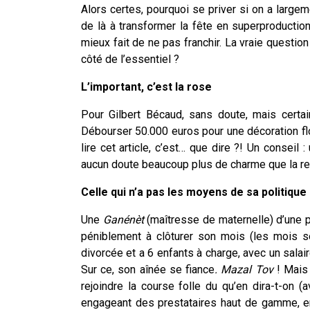
Alors certes, pourquoi se priver si on a larg
de là à transformer la fête en superproduction
mieux fait de ne pas franchir. La vraie questio
côté de l’essentiel ?
L’important, c’est la rose
Pour Gilbert Bécaud, sans doute, mais certai
Débourser 50.000 euros pour une décoration fl
lire cet article, c’est… que dire ?! Un consei
aucun doute beaucoup plus de charme que la rep
Celle qui n’a pas les moyens de sa politique
Une
Ganénèt
(maîtresse de maternelle) d’une p
péniblement à clôturer son mois (les mois ser
divorcée et a 6 enfants à charge, avec un sala
Sur ce, son aînée se fiance
. Mazal Tov
! Mais 
rejoindre la course folle du qu’en dira-t-on 
engageant des prestataires haut de gamme, en