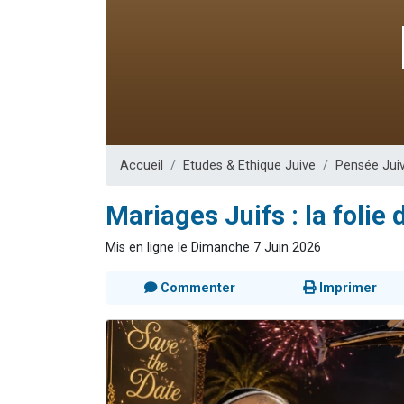
2 personnes 
2 nouvel
3 personnes 
8 personn
2 personn
Accueil
Etudes & Ethique Juive
Pensée Jui
Mariages Juifs : la folie
Mis en ligne le Dimanche 7 Juin 2026
Commenter
Imprimer