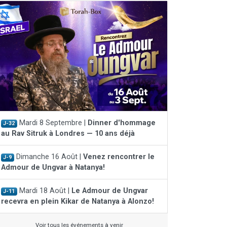
Mardi 8 Septembre |
Dinner d'hommage
J-32
au Rav Sitruk à Londres — 10 ans déjà
Dimanche 16 Août |
Venez rencontrer le
J-9
Admour de Ungvar à Natanya!
Mardi 18 Août |
Le Admour de Ungvar
J-11
recevra en plein Kikar de Natanya à Alonzo!
Voir tous les événements à venir