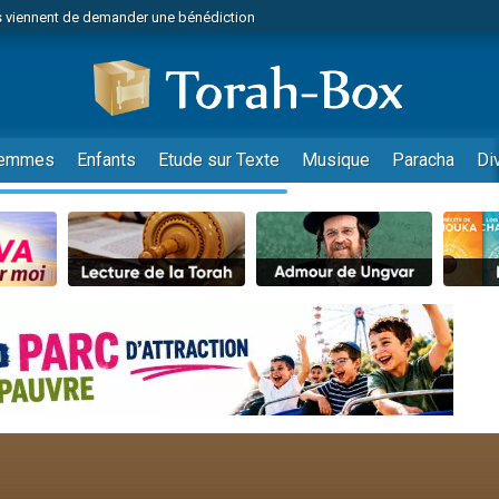
 viennent de demander une bénédiction
viennent de nous rejoindre sur WhatsApp
49 places pour étudier en groupe sur Zoom
nes viennent de faire un don pour Diane, 80 ans, dans un appartement insalu
 donner son Maasser
emmes
Enfants
Etude sur Texte
Musique
Paracha
Di
viennent de nous rejoindre sur WhatsApp
viennent de nous rejoindre sur WhatsApp
es viennent de faire un don pour 5 jours de vacances aux Orphelins
de donner son Maasser
 viennent de demander une bénédiction
viennent de nous rejoindre sur WhatsApp
nnes viennent de faire un don pour Sauvez la jambe de Yohan
lles musiques dans Torah-Box Music
49 places pour étudier en groupe sur Zoom
viennent de nous rejoindre sur WhatsApp