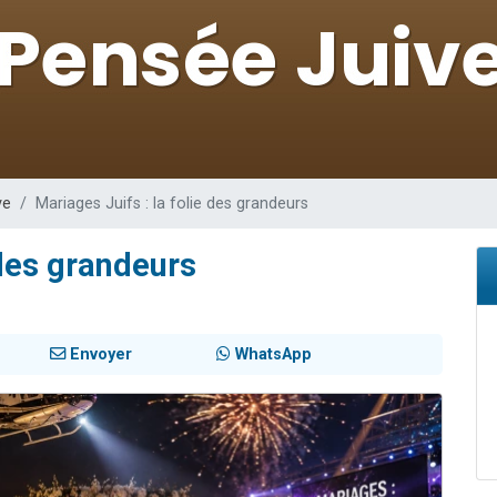
viennent de nous rejoindre sur WhatsApp
les musiques dans Torah-Box Music
viennent de nous rejoindre sur WhatsApp
es viennent de faire un don pour Tsédaka : pauvres d'Israel
es viennent de faire un don pour 1 Journée de Vacances Pour les Enfants
ve
Mariages Juifs : la folie des grandeurs
 des grandeurs
Envoyer
WhatsApp