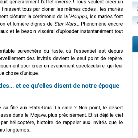
duit généralement l’effet inverse !
Tous veulent créer un
 ils finissent tous par cloner les mêmes codes
: les mariés
nent clôturer la cérémonie de la ‘
Houppa
, les mariés font
son et lumière dignes de
Star
Wars
… Phénomène encore
aux et le besoin viscéral d’uploader instantanément tout
itable surenchère du faste, où l’essentiel est depuis
veillement des invités devient le seul point de repère.
niquement pour créer un évènement spectaculaire, qui leur
que chose d’unique.
es… et ce qu’elles disent de notre époque
a fille aux États-Unis. La salle ? Non point, le désert
sse dans le Mojave, plus précisément. Et si déjà le ciel
 par hélicoptère, histoire de rappeler aux invités que le
puis longtemps…