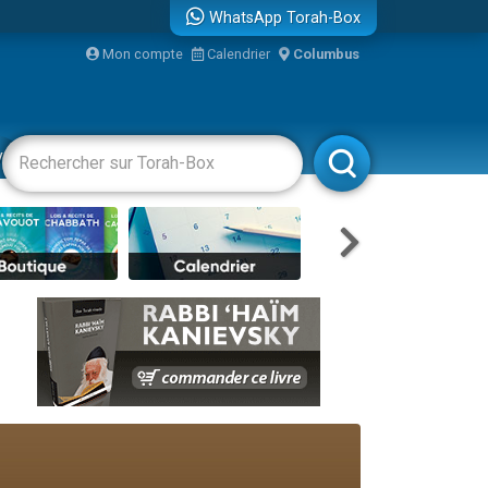
WhatsApp Torah-Box
Mon compte
Calendrier
Columbus
bre
vertissements
Livres
Rabbanim