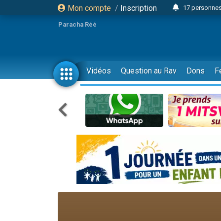
Mon compte
/
Inscription
17 personnes
4 personnes 
Paracha Réé
Il reste 
23 person
Eva vient de
Vidéos
Question au Rav
Dons
F
4 personnes 
3 personnes 
3 personn
Odaya vient 
13 personnes
2 personnes 
30 perso
12 nouve
Il reste 
3 personnes 