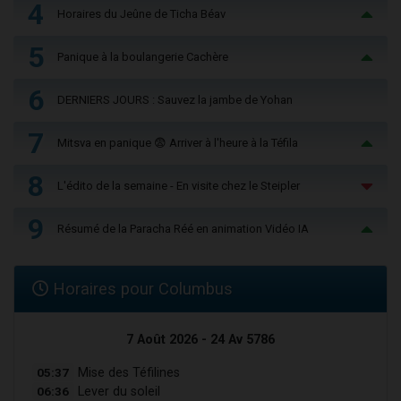
4
Horaires du Jeûne de Ticha Béav
5
Panique à la boulangerie Cachère
6
DERNIERS JOURS : Sauvez la jambe de Yohan
7
Mitsva en panique 😨 Arriver à l'heure à la Téfila
8
L'édito de la semaine - En visite chez le Steipler
9
Résumé de la Paracha Réé en animation Vidéo IA
Horaires pour Columbus
7 Août 2026 - 24 Av 5786
05:37
Mise des Téfilines
06:36
Lever du soleil