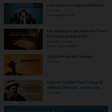
Le grand secret d'après Chavou’ot
22:01
Chavouot
Rav Raphaël SADIN
Pas de Ma'hzor de Chavou'ot ? Voici
la liste des prières à faire
Torah-Box & vous
Moshé 'Haïm SEBBAH
Guide pratique de Chavouot
Chavouot
Ségoula de Rabbi ‘Haïm Falaggi la
veille de Chavou'ot : mériter une...
Chavouot