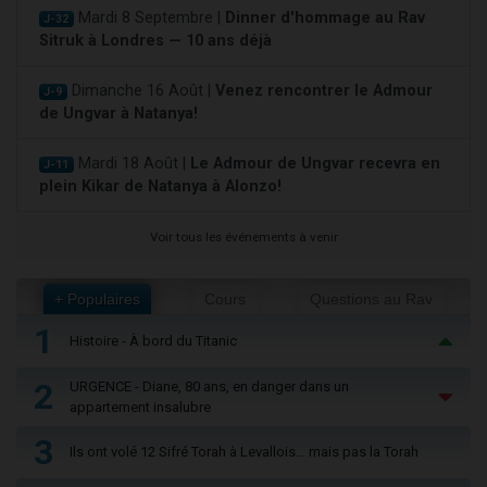
Mardi 8 Septembre |
Dinner d'hommage au Rav
J-32
Sitruk à Londres — 10 ans déjà
Dimanche 16 Août |
Venez rencontrer le Admour
J-9
de Ungvar à Natanya!
Mardi 18 Août |
Le Admour de Ungvar recevra en
J-11
plein Kikar de Natanya à Alonzo!
Voir tous les événements à venir
+ Populaires
Cours
Questions au Rav
1
Histoire - À bord du Titanic
2
URGENCE - Diane, 80 ans, en danger dans un
appartement insalubre
3
Ils ont volé 12 Sifré Torah à Levallois… mais pas la Torah