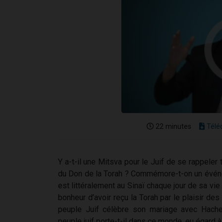
22 minutes
Télé
Y a-t-il une Mitsva pour le Juif de se rappeler 
du Don de la Torah ? Commémore-t-on un événem
est littéralement au Sinaï chaque jour de sa vie
bonheur d’avoir reçu la Torah par le plaisir des
peuple Juif célèbre son mariage avec Hache
peuple juif porte-t-il dans ce monde, eu égard 