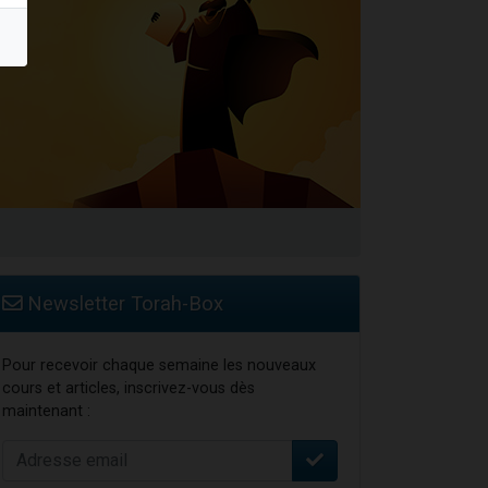
Newsletter Torah-Box
Pour recevoir chaque semaine les nouveaux
cours et articles, inscrivez-vous dès
maintenant :