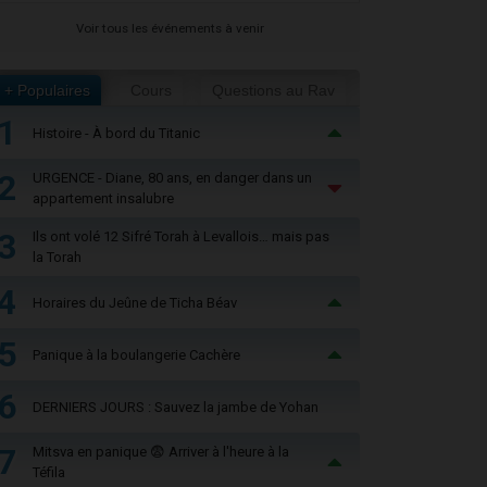
Voir tous les événements à venir
+ Populaires
Cours
Questions au Rav
1
Histoire - À bord du Titanic
2
URGENCE - Diane, 80 ans, en danger dans un
appartement insalubre
3
Ils ont volé 12 Sifré Torah à Levallois… mais pas
la Torah
4
Horaires du Jeûne de Ticha Béav
5
Panique à la boulangerie Cachère
6
DERNIERS JOURS : Sauvez la jambe de Yohan
7
Mitsva en panique 😨 Arriver à l'heure à la
Téfila