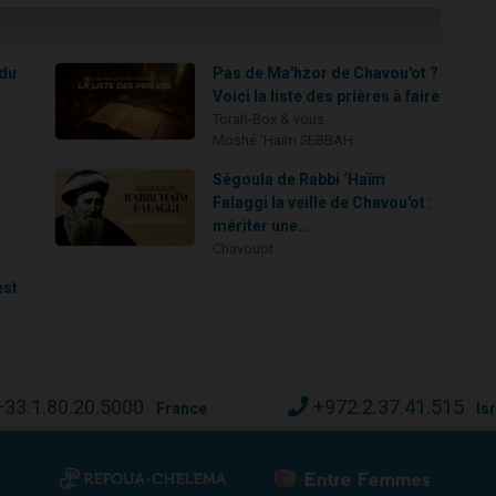
 du
Pas de Ma'hzor de Chavou'ot ?
Voici la liste des prières à faire
Torah-Box & vous
Moshé 'Haïm SEBBAH
Ségoula de Rabbi ‘Haïm
Falaggi la veille de Chavou'ot :
mériter une...
Chavouot
est
+33.1.80.20.5000
+972.2.37.41.515
France
Is