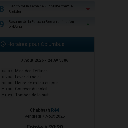
8
L'édito de la semaine - En visite chez le
Steipler
9
Résumé de la Paracha Réé en animation
Vidéo IA
Horaires pour Columbus
7 Août 2026 - 24 Av 5786
05:37
Mise des Téfilines
06:36
Lever du soleil
13:38
Heure de milieu du jour
20:38
Coucher du soleil
21:21
Tombée de la nuit
Chabbath
Réé
Vendredi 7 Août 2026
Entrée à
20:20