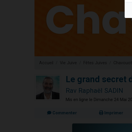
Il reste 
3 personnes 
2 personnes 
2 nouvel
6 personnes 
Accueil
Vie Juive
Fêtes Juives
Chavouot
Le grand secret 
Rav Raphaël SADIN
Mis en ligne le Dimanche 24 Mai 2
Commenter
Imprimer