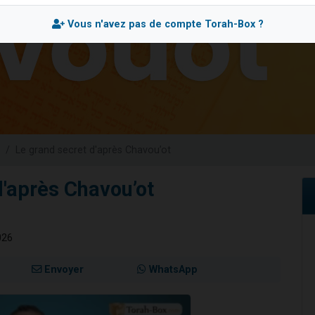
49 places pour étudier en groupe sur Zoom
Vous n'avez pas de compte Torah-Box ?
viennent de nous rejoindre sur WhatsApp
viennent de nous rejoindre sur WhatsApp
les musiques dans Torah-Box Music
viennent de nous rejoindre sur WhatsApp
Le grand secret d'après Chavou’ot
d'après Chavou’ot
026
Envoyer
WhatsApp