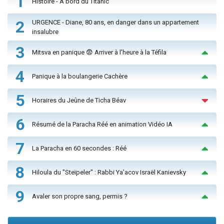
1
Histoire - À bord du Titanic
2
URGENCE - Diane, 80 ans, en danger dans un appartement
insalubre
3
Mitsva en panique 😨 Arriver à l'heure à la Téfila
4
Panique à la boulangerie Cachère
5
Horaires du Jeûne de Ticha Béav
6
Résumé de la Paracha Réé en animation Vidéo IA
7
La Paracha en 60 secondes : Réé
8
Hiloula du "Steïpeler" : Rabbi Ya’acov Israël Kanievsky
9
Avaler son propre sang, permis ?