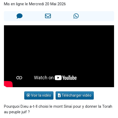
Mis en ligne le Mercredi 20 Mai 2026
13 personnes viennent de demander une bénédiction
30 personnes viennent de faire un don pour Sauvez la jambe de Yohan
Il reste 49 places pour étudier en groupe sur Zoom
12 nouvelles musiques dans Torah-Box Music
29 personnes viennent de demander une bénédiction
Voir la vidéo
Télécharger vidéo
Pourquoi D.ieu a-t-Il choisi le mont Sinaï pour y donner la Torah
au peuple juif ?