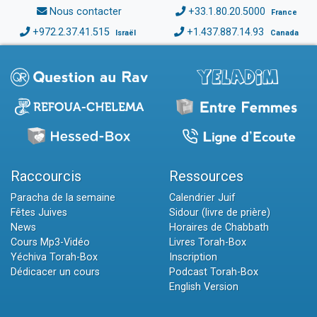
Nous contacter
+33.1.80.20.5000
France
+972.2.37.41.515
+1.437.887.14.93
Israël
Canada
Raccourcis
Ressources
Paracha de la semaine
Calendrier Juif
Fêtes Juives
Sidour (livre de prière)
News
Horaires de Chabbath
Cours Mp3-Vidéo
Livres Torah-Box
Yéchiva Torah-Box
Inscription
Dédicacer un cours
Podcast Torah-Box
English Version