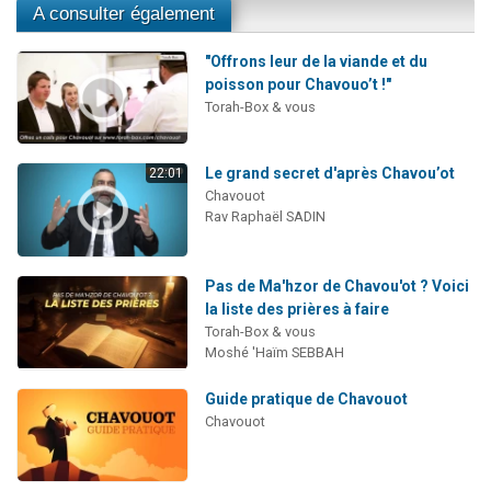
A consulter également
"Offrons leur de la viande et du
poisson pour Chavouo’t !"
Torah-Box & vous
Le grand secret d'après Chavou’ot
22:01
Chavouot
Rav Raphaël SADIN
Pas de Ma'hzor de Chavou'ot ? Voici
la liste des prières à faire
Torah-Box & vous
Moshé 'Haïm SEBBAH
Guide pratique de Chavouot
Chavouot