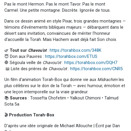
Pas le mont Hermon.
Pas le mont Tavor. Pas le mont
Carmel.
Une petite montagne. Discrète. Ignorée de tous.
Dans ce dessin animé en style Pixar, trois grandes montagnes —
témoins d'événements bibliques majeurs — débarquent dans le
désert sans invitation, convaincues de mériter l'honneur
d'accueillir la Torah. Mais Hachem avait déjà fait Son choix.
🌿
Tout sur
Chavou’ot
:
https://torahbox.com/348K
😇 Don aux Pauvres :
https://torahbox.com/ETUS
🛑 Ségoula veille de
Chavou’ot
:
https://torahbox.com/DQH7
📖 Liste des prières de
Chavou’ot
:
https://torahbox.com/CNR5
Un film d'animation Torah-Box qui donne vie aux
Midrachim
les
plus célèbres sur le don de la Torah — avec humour, émotion et
une leçon intemporelle sur la vraie grandeur.
📚
Sources
: Tossefta Chofetim • Yalkout Chimoni • Talmud
Sota 5a
🎬
Production Torah-Box
D'après une idée originale de Michael Allouche | Écrit par Dan