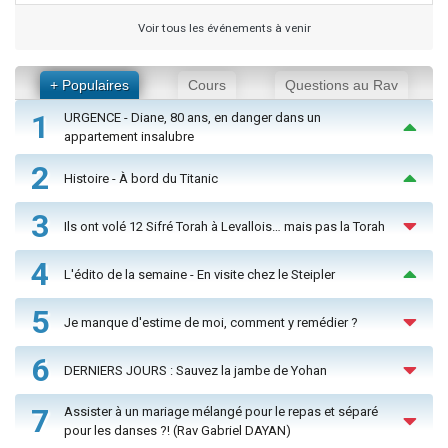
Voir tous les événements à venir
+ Populaires
Cours
Questions au Rav
1
URGENCE - Diane, 80 ans, en danger dans un
appartement insalubre
2
Histoire - À bord du Titanic
3
Ils ont volé 12 Sifré Torah à Levallois… mais pas la Torah
4
L'édito de la semaine - En visite chez le Steipler
5
Je manque d'estime de moi, comment y remédier ?
6
DERNIERS JOURS : Sauvez la jambe de Yohan
7
Assister à un mariage mélangé pour le repas et séparé
pour les danses ?! (Rav Gabriel DAYAN)