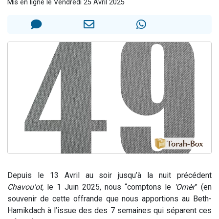
Mis en ligne le Vendredi 25 Avril 2025
Nouvelle émission radio : Visions de grandeur n°104 : Le Chabbath et le Birkat Hamazone à travers le temps
61 personnes viennent de demander une bénédiction
Ariel vient de donner son Maasser
Il reste 49 places pour étudier en groupe sur Zoom
Eva vient de donner son Maasser
Depuis le 13 Avril au soir jusqu’à la nuit précédent
Chavou'ot,
le 1 Juin 2025, nous “comptons le
‘Omèr
” (en
souvenir de cette offrande que nous apportions au Beth-
Hamikdach à l’issue des des 7 semaines qui séparent ces