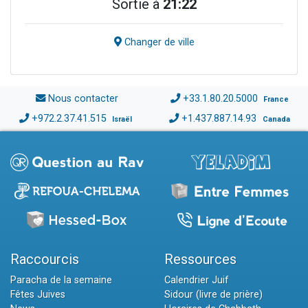
Sortie à
21:22
Changer de ville
Nous contacter
+33.1.80.20.5000
France
+972.2.37.41.515
+1.437.887.14.93
Israël
Canada
Raccourcis
Ressources
Paracha de la semaine
Calendrier Juif
Fêtes Juives
Sidour (livre de prière)