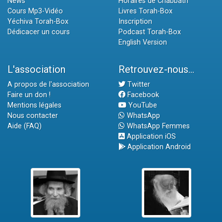
News
Horaires de Chabbath
Cours Mp3-Vidéo
Livres Torah-Box
Yéchiva Torah-Box
Inscription
Dédicacer un cours
Podcast Torah-Box
English Version
L'association
Retrouvez-nous...
A propos de l'association
Twitter
Faire un don !
Facebook
Mentions légales
YouTube
Nous contacter
WhatsApp
Aide (FAQ)
WhatsApp Femmes
Application iOS
Application Android