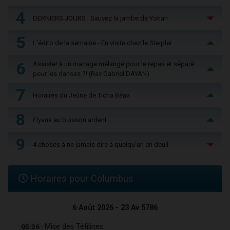
4
DERNIERS JOURS : Sauvez la jambe de Yohan
5
L'édito de la semaine - En visite chez le Steipler
6
Assister à un mariage mélangé pour le repas et séparé
pour les danses ?! (Rav Gabriel DAYAN)
7
Horaires du Jeûne de Ticha Béav
8
Elyana au buisson ardent
9
4 choses à ne jamais dire à quelqu'un en deuil
Horaires pour Columbus
6 Août 2026 - 23 Av 5786
05:36
Mise des Téfilines