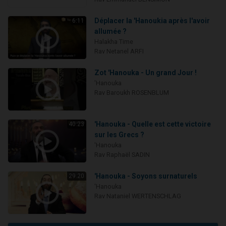
Déplacer la 'Hanoukia après l'avoir
6:11
allumée ?
Halakha Time
Rav Netanel ARFI
Zot 'Hanouka - Un grand Jour !
'Hanouka
Rav Baroukh ROSENBLUM
'Hanouka - Quelle est cette victoire
40:23
sur les Grecs ?
'Hanouka
Rav Raphaël SADIN
'Hanouka - Soyons surnaturels
29:20
'Hanouka
Rav Nataniel WERTENSCHLAG