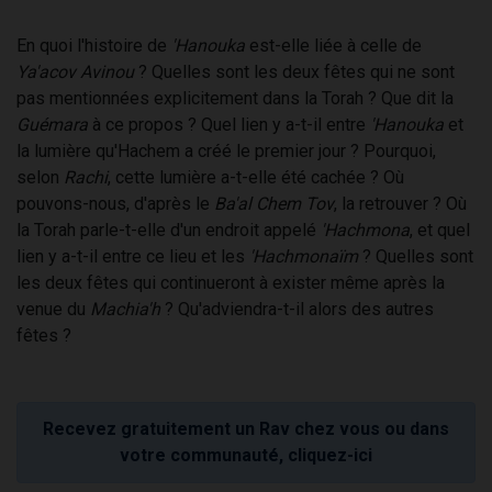
En quoi l'histoire de
'Hanouka
est-elle liée à celle de
Ya'acov Avinou
? Quelles sont les deux fêtes qui ne sont
pas mentionnées explicitement dans la Torah ? Que dit la
Guémara
à ce propos ? Quel lien y a-t-il entre
'Hanouka
et
la lumière qu'Hachem a créé le premier jour ? Pourquoi,
selon
Rachi
, cette lumière a-t-elle été cachée ? Où
pouvons-nous, d'après le
Ba'al Chem Tov
, la retrouver ? Où
la Torah parle-t-elle d'un endroit appelé
'Hachmona
, et quel
lien y a-t-il entre ce lieu et les
'Hachmonaïm
? Quelles sont
les deux fêtes qui continueront à exister même après la
venue du
Machia'h
? Qu'adviendra-t-il alors des autres
fêtes ?
Recevez gratuitement un Rav chez vous ou dans
votre communauté, cliquez-ici