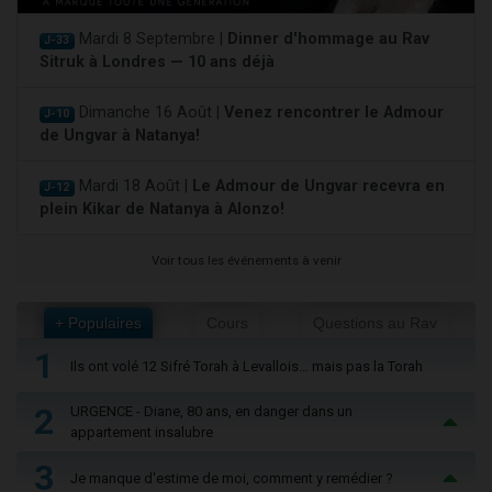
Mardi 8 Septembre |
Dinner d'hommage au Rav
J-33
Sitruk à Londres — 10 ans déjà
Dimanche 16 Août |
Venez rencontrer le Admour
J-10
de Ungvar à Natanya!
Mardi 18 Août |
Le Admour de Ungvar recevra en
J-12
plein Kikar de Natanya à Alonzo!
Voir tous les événements à venir
+ Populaires
Cours
Questions au Rav
1
Ils ont volé 12 Sifré Torah à Levallois… mais pas la Torah
2
URGENCE - Diane, 80 ans, en danger dans un
appartement insalubre
3
Je manque d'estime de moi, comment y remédier ?