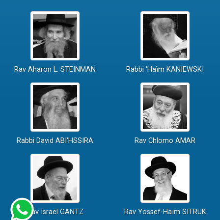
Rav Aharon L. STEINMAN
Rabbi 'Haïm KANIEWSKI
Rabbi David ABI'HSSIRA
Rav Chlomo AMAR
Rav Israël GANTZ
Rav Yossef-Haïm SITRUK