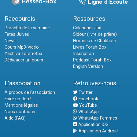
Raccourcis
Ressources
Paracha de la semaine
Calendrier Juif
Fêtes Juives
Sidour (livre de prière)
News
Horaires de Chabbath
Cours Mp3-Vidéo
Livres Torah-Box
Yéchiva Torah-Box
Inscription
Dédicacer un cours
Podcast Torah-Box
English Version
L'association
Retrouvez-nous...
A propos de l'association
Twitter
Faire un don !
Facebook
Mentions légales
YouTube
Nous contacter
WhatsApp
Aide (FAQ)
WhatsApp Femmes
Application iOS
Application Android