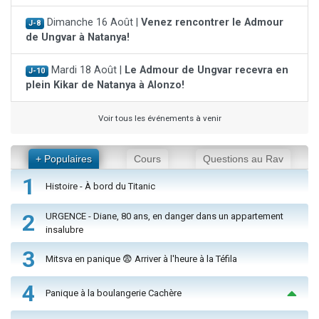
Dimanche 16 Août |
Venez rencontrer le Admour
J-8
de Ungvar à Natanya!
Mardi 18 Août |
Le Admour de Ungvar recevra en
J-10
plein Kikar de Natanya à Alonzo!
Voir tous les événements à venir
+ Populaires
Cours
Questions au Rav
1
Histoire - À bord du Titanic
2
URGENCE - Diane, 80 ans, en danger dans un appartement
insalubre
3
Mitsva en panique 😨 Arriver à l'heure à la Téfila
4
Panique à la boulangerie Cachère