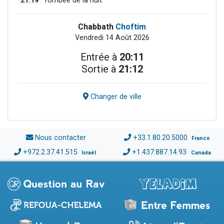
Tombée de la nuit
Chabbath
Choftim
Vendredi 14 Août 2026
Entrée à
20:11
Sortie à
21:12
Changer de ville
Nous contacter
+33.1.80.20.5000
France
+972.2.37.41.515
+1.437.887.14.93
Israël
Canada