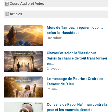
Cours Audio et Vidéo
13 personnes viennent de demander une bénédiction
30 personnes viennent de faire un don pour Sauvez la jambe de Yohan
Articles
Il reste 49 places pour étudier en groupe sur Zoom
12 nouvelles musiques dans Torah-Box Music
Mois de Tamouz : réparer l’oubli…
selon la ‘Hassidout
29 personnes viennent de demander une bénédiction
Hassidout
Chavou’ot selon la 'Hassidout -
Saisis ta chance de tout transformer
en...
Chavouot
Le message de Pourim : Croire en
l’amour de D.ieu !
Pourim
Conseils de Rabbi Na'hman contre la
peur et les mauvais décrets