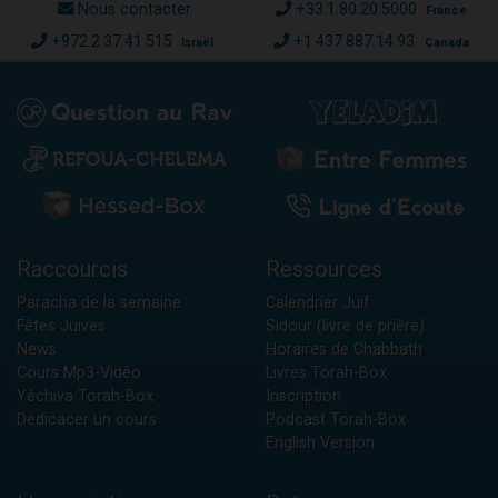
Nous contacter
+33.1.80.20.5000
France
+972.2.37.41.515
+1.437.887.14.93
Israël
Canada
Raccourcis
Ressources
Paracha de la semaine
Calendrier Juif
Fêtes Juives
Sidour (livre de prière)
News
Horaires de Chabbath
Cours Mp3-Vidéo
Livres Torah-Box
Yéchiva Torah-Box
Inscription
Dédicacer un cours
Podcast Torah-Box
English Version