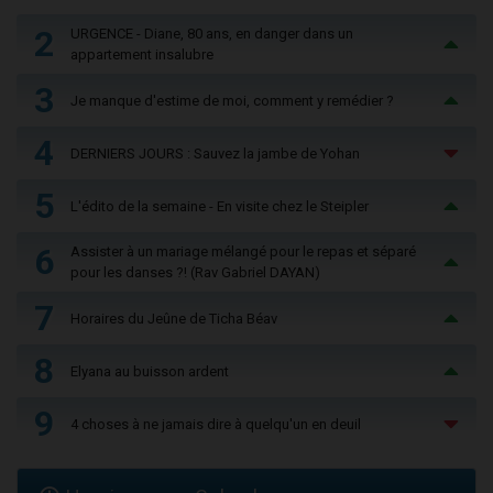
2
URGENCE - Diane, 80 ans, en danger dans un
appartement insalubre
3
Je manque d'estime de moi, comment y remédier ?
4
DERNIERS JOURS : Sauvez la jambe de Yohan
5
L'édito de la semaine - En visite chez le Steipler
6
Assister à un mariage mélangé pour le repas et séparé
pour les danses ?! (Rav Gabriel DAYAN)
7
Horaires du Jeûne de Ticha Béav
8
Elyana au buisson ardent
9
4 choses à ne jamais dire à quelqu'un en deuil