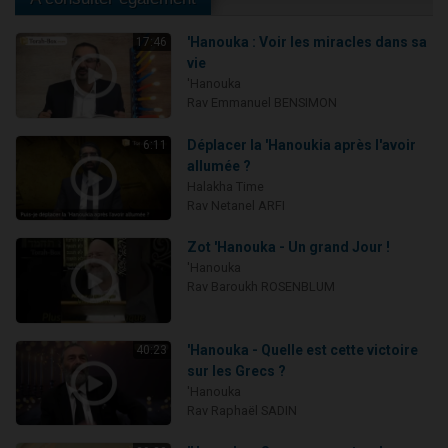
'Hanouka : Voir les miracles dans sa
17:46
vie
'Hanouka
Rav Emmanuel BENSIMON
Déplacer la 'Hanoukia après l'avoir
6:11
allumée ?
Halakha Time
Rav Netanel ARFI
Zot 'Hanouka - Un grand Jour !
'Hanouka
Rav Baroukh ROSENBLUM
'Hanouka - Quelle est cette victoire
40:23
sur les Grecs ?
'Hanouka
Rav Raphaël SADIN