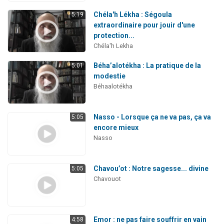
Chéla'h Lékha : Ségoula
5:19
extraordinaire pour jouir d'une
protection...
Chéla'h Lekha
Béha’alotékha : La pratique de la
5:01
modestie
Béhaalotékha
Nasso - Lorsque ça ne va pas, ça va
5:05
encore mieux
Nasso
Chavou’ot : Notre sagesse... divine
5:05
Chavouot
Emor : ne pas faire souffrir en vain
4:58