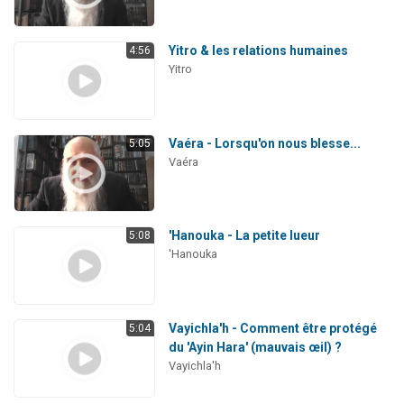
Yitro & les relations humaines
4:56
Yitro
Vaéra - Lorsqu'on nous blesse...
5:05
Vaéra
'Hanouka - La petite lueur
5:08
'Hanouka
Vayichla'h - Comment être protégé
5:04
du 'Ayin Hara' (mauvais œil) ?
Vayichla'h