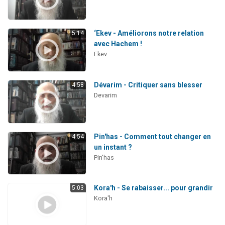
‘Ekev - Améliorons notre relation
5:14
avec Hachem !
Ekev
Dévarim - Critiquer sans blesser
4:58
Devarim
Pin'has - Comment tout changer en
4:54
un instant ?
Pin'has
Kora'h - Se rabaisser... pour grandir
5:03
Kora'h