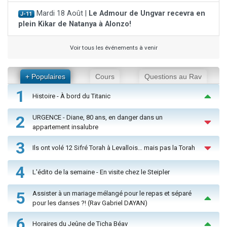
Mardi 18 Août |
Le Admour de Ungvar recevra en
J-11
plein Kikar de Natanya à Alonzo!
Voir tous les événements à venir
+ Populaires
Cours
Questions au Rav
1
Histoire - À bord du Titanic
2
URGENCE - Diane, 80 ans, en danger dans un
appartement insalubre
3
Ils ont volé 12 Sifré Torah à Levallois… mais pas la Torah
4
L'édito de la semaine - En visite chez le Steipler
5
Assister à un mariage mélangé pour le repas et séparé
pour les danses ?! (Rav Gabriel DAYAN)
6
Horaires du Jeûne de Ticha Béav