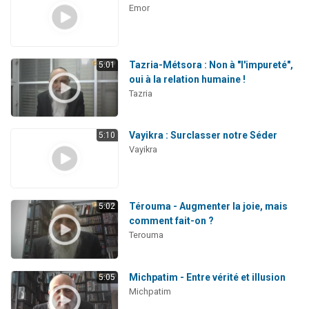
Emor
Tazria-Métsora : Non à "l'impureté",
5:01
oui à la relation humaine !
Tazria
Vayikra : Surclasser notre Séder
5:10
Vayikra
Térouma - Augmenter la joie, mais
5:02
comment fait-on ?
Terouma
Michpatim - Entre vérité et illusion
5:05
Michpatim