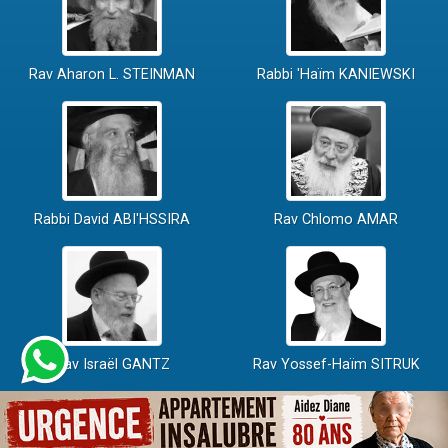
Rav Aharon L. STEINMAN
Rabbi 'Haïm KANIEWSKI
Rabbi David ABI'HSSIRA
Rav Chlomo AMAR
Rav Israël GANTZ
Rav Yossef-Haïm SITRUK