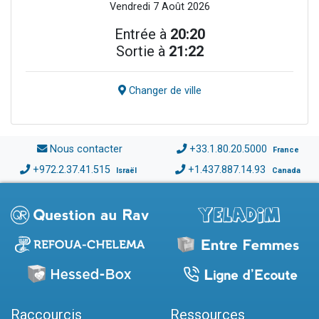
Vendredi 7 Août 2026
Entrée à
20:20
Sortie à
21:22
Changer de ville
Nous contacter
+33.1.80.20.5000
France
+972.2.37.41.515
+1.437.887.14.93
Israël
Canada
Raccourcis
Ressources