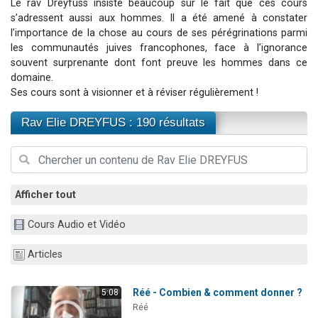
Le rav Dreyfuss insiste beaucoup sur le fait que ces cours
2 personnes viennent de nous rejoindre sur WhatsApp
s’adressent aussi aux hommes. Il a été amené à constater
l’importance de la chose au cours de ses pérégrinations parmi
2 nouvelles musiques dans Torah-Box Music
les communautés juives francophones, face à l’ignorance
3 personnes viennent de nous rejoindre sur WhatsApp
souvent surprenante dont font preuve les hommes dans ce
8 personnes viennent de faire un don pour Tsédaka : pauvres d'Israel
domaine.
Ses cours sont à visionner et à réviser régulièrement !
2 personnes viennent de faire un don pour 1 Journée de Vacances Pour les Enfants
Rav Elie DREYFUS : 190 résultats
Afficher tout
Cours Audio et Vidéo
Articles
Réé - Combien & comment donner ?
5:08
Réé