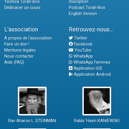
Yéchiva Torah-Box
Inscription
Dédicacer un cours
Podcast Torah-Box
English Version
L'association
Retrouvez-nous...
A propos de l'association
Twitter
Faire un don !
Facebook
Mentions légales
YouTube
Nous contacter
WhatsApp
Aide (FAQ)
WhatsApp Femmes
Application iOS
Application Android
Rav Aharon L. STEINMAN
Rabbi 'Haïm KANIEWSKI