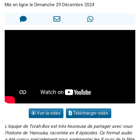
Mis en ligne le Dimanche 29 Décembre 2024
Ariel vient de donner son Maasser
Il reste 49 places pour étudier en groupe sur Zoom
Nathaniel vient de donner son Maasser
6 personnes viennent de faire un don pour 5 enfants déjà orphelins risquent de perdre leur maman
3 personnes viennent de nous rejoindre sur WhatsApp
Voir la vidéo
Télécharger vidéo
L'équipe de Torah-Box est très heureuse de partager avec vous
l'histoire de 'Hanouka, racontée en 8 épisodes. Ce format audio
a été conçu spécialement pour agrémenter les 8 jours de la fête,