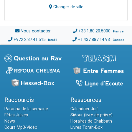
Changer de ville
Nous contacter
+33.1.80.20.5000
France
+972.2.37.41.515
+1.437.887.14.93
Israël
Canada
Raccourcis
Ressources
Paracha de la semaine
Calendrier Juif
Fêtes Juives
Sidour (livre de prière)
News
Horaires de Chabbath
Cours Mp3-Vidéo
Livres Torah-Box