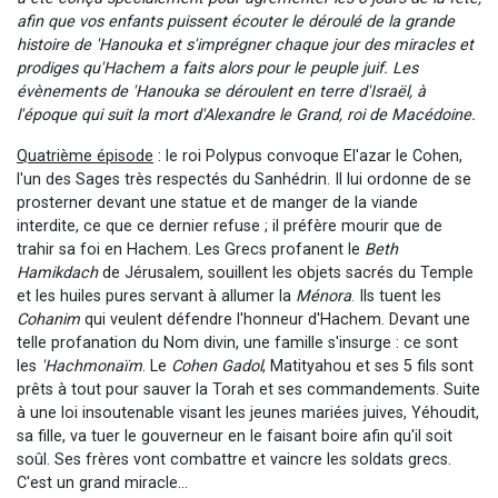
afin que vos enfants puissent écouter le déroulé de la grande
histoire de 'Hanouka et s'imprégner chaque jour des miracles et
prodiges qu'Hachem a faits alors pour le peuple juif. Les
évènements de 'Hanouka se déroulent en terre d'Israël, à
l'époque qui suit la mort d'Alexandre le Grand, roi de Macédoine.
Quatrième épisode
: le roi Polypus convoque El'azar le Cohen,
l'un des Sages très respectés du Sanhédrin. Il lui ordonne de se
prosterner devant une statue et de manger de la viande
interdite, ce que ce dernier refuse ; il préfère mourir que de
trahir sa foi en Hachem. Les Grecs profanent le
Beth
Hamikdach
de Jérusalem, souillent les objets sacrés du Temple
et les huiles pures servant à allumer la
Ménora
. Ils tuent les
Cohanim
qui veulent défendre l'honneur d'Hachem. Devant une
telle profanation du Nom divin, une famille s'insurge : ce sont
les
'Hachmonaïm
. Le
Cohen Gadol
, Matityahou et ses 5 fils sont
prêts à tout pour sauver la Torah et ses commandements. Suite
à une loi insoutenable visant les jeunes mariées juives, Yéhoudit,
sa fille, va tuer le gouverneur en le faisant boire afin qu'il soit
soûl. Ses frères vont combattre et vaincre les soldats grecs.
C'est un grand miracle...