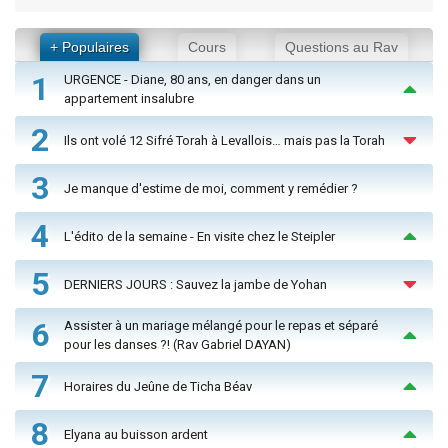
+ Populaires
Cours
Questions au Rav
1
URGENCE - Diane, 80 ans, en danger dans un
appartement insalubre
2
Ils ont volé 12 Sifré Torah à Levallois… mais pas la Torah
3
Je manque d'estime de moi, comment y remédier ?
4
L'édito de la semaine - En visite chez le Steipler
5
DERNIERS JOURS : Sauvez la jambe de Yohan
6
Assister à un mariage mélangé pour le repas et séparé
pour les danses ?! (Rav Gabriel DAYAN)
7
Horaires du Jeûne de Ticha Béav
8
Elyana au buisson ardent