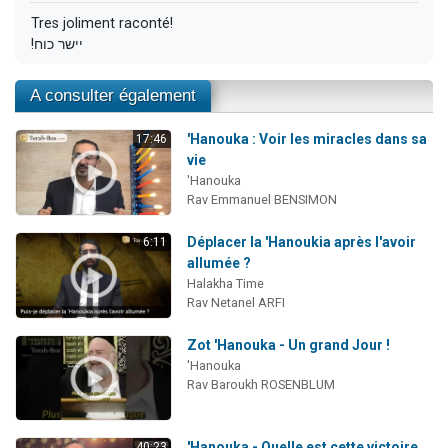
Tres joliment raconté!
!יישר כוח
A consulter également
'Hanouka : Voir les miracles dans sa
17:46
vie
'Hanouka
Rav Emmanuel BENSIMON
Déplacer la 'Hanoukia après l'avoir
6:11
allumée ?
Halakha Time
Rav Netanel ARFI
Zot 'Hanouka - Un grand Jour !
'Hanouka
Rav Baroukh ROSENBLUM
'Hanouka - Quelle est cette victoire
40:23