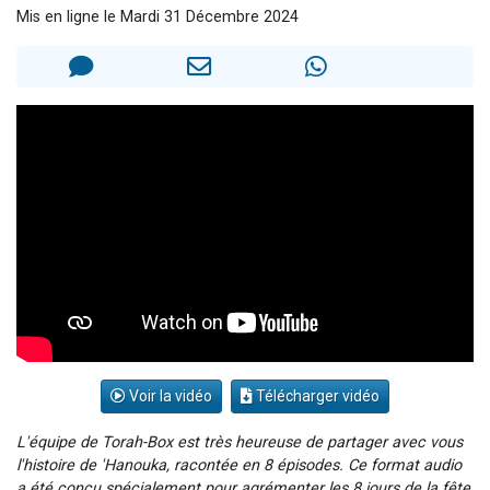
Mis en ligne le Mardi 31 Décembre 2024
3 personnes viennent de nous rejoindre sur WhatsApp
2 nouvelles musiques dans Torah-Box Music
8 personnes viennent de faire un don pour Tsédaka : pauvres d'Israel
Nouvelle émission radio : Visions de grandeur n°104 : Le Chabbath et le Birkat Hamazone à travers le temps
4 personnes viennent de nous rejoindre sur WhatsApp
Voir la vidéo
Télécharger vidéo
L'équipe de Torah-Box est très heureuse de partager avec vous
l'histoire de 'Hanouka, racontée en 8 épisodes. Ce format audio
a été conçu spécialement pour agrémenter les 8 jours de la fête,