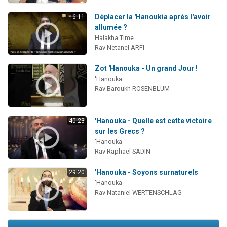
Déplacer la 'Hanoukia après l'avoir
6:11
allumée ?
Halakha Time
Rav Netanel ARFI
Zot 'Hanouka - Un grand Jour !
'Hanouka
Rav Baroukh ROSENBLUM
'Hanouka - Quelle est cette victoire
40:23
sur les Grecs ?
'Hanouka
Rav Raphaël SADIN
'Hanouka - Soyons surnaturels
29:20
'Hanouka
Rav Nataniel WERTENSCHLAG