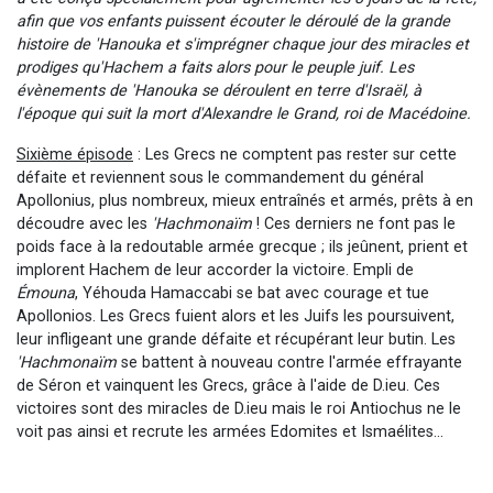
afin que vos enfants puissent écouter le déroulé de la grande
histoire de 'Hanouka et s'imprégner chaque jour des miracles et
prodiges qu'Hachem a faits alors pour le peuple juif. Les
évènements de 'Hanouka se déroulent en terre d'Israël, à
l'époque qui suit la mort d'Alexandre le Grand, roi de Macédoine.
Sixième épisode
: Les Grecs ne comptent pas rester sur cette
défaite et reviennent sous le commandement du général
Apollonius, plus nombreux, mieux entraînés et armés, prêts à en
découdre avec les
'Hachmonaïm
! Ces derniers ne font pas le
poids face à la redoutable armée grecque ; ils jeûnent, prient et
implorent Hachem de leur accorder la victoire. Empli de
Émouna
, Yéhouda Hamaccabi se bat avec courage et tue
Apollonios. Les Grecs fuient alors et les Juifs les poursuivent,
leur infligeant une grande défaite et récupérant leur butin. Les
'Hachmonaïm
se battent à nouveau contre l'armée effrayante
de Séron et vainquent les Grecs, grâce à l'aide de D.ieu. Ces
victoires sont des miracles de D.ieu mais le roi Antiochus ne le
voit pas ainsi et recrute les armées Edomites et Ismaélites...