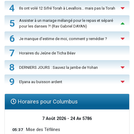
4
Ils ont volé 12 Sifré Torah à Levallois… mais pas la Torah
5
Assister à un mariage mélangé pour le repas et séparé
pour les danses ?! (Rav Gabriel DAYAN)
6
Je manque d'estime de moi, comment y remédier ?
7
Horaires du Jeûne de Ticha Béav
8
DERNIERS JOURS : Sauvez la jambe de Yohan
9
Elyana au buisson ardent
Horaires pour Columbus
7 Août 2026 - 24 Av 5786
05:37
Mise des Téfilines