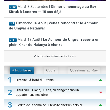
Mardi 8 Septembre |
Dinner d'hommage au Rav
J-32
Sitruk à Londres — 10 ans déjà
Dimanche 16 Août |
Venez rencontrer le Admour
J-9
de Ungvar à Natanya!
Mardi 18 Août |
Le Admour de Ungvar recevra en
J-11
plein Kikar de Natanya à Alonzo!
Voir tous les événements à venir
+ Populaires
Cours
Questions au Rav
1
Histoire - À bord du Titanic
2
URGENCE - Diane, 80 ans, en danger dans un
appartement insalubre
3
L'édito de la semaine - En visite chez le Steipler