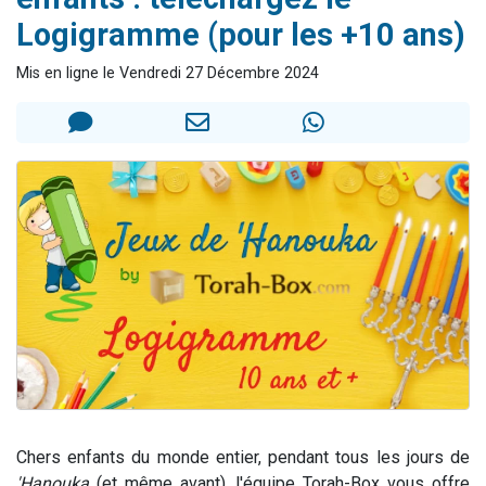
Nouvelle émission radio : Visions de grandeur n°104 : Le Chabbath et le Birkat Hamazone à travers le temps
Logigramme (pour les +10 ans)
61 personnes viennent de demander une bénédiction
Mis en ligne le Vendredi 27 Décembre 2024
Ariel vient de donner son Maasser
Il reste 49 places pour étudier en groupe sur Zoom
Eva vient de donner son Maasser
Chers enfants du monde entier, pendant tous les jours de
'Hanouka
(et même avant), l'équipe Torah-Box vous offre