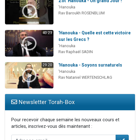
Zot 'Hanouka - Un grand Jour !
'Hanouka
Rav Baroukh ROSENBLUM
'Hanouka - Quelle est cette victoire
40:23
sur les Grecs ?
'Hanouka
Rav Raphaël SADIN
'Hanouka - Soyons surnaturels
29:20
'Hanouka
Rav Nataniel WERTENSCHLAG
Newsletter Torah-Box
Pour recevoir chaque semaine les nouveaux cours et
articles, inscrivez-vous dès maintenant :