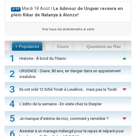
Mardi 18 Août |
Le Admour de Ungvar recevra en
J-11
plein Kikar de Natanya à Alonzo!
Voir tous les événements à venir
+ Populaires
Cours
Questions au Rav
1
Histoire - À bord du Titanic
2
URGENCE - Diane, 80 ans, en danger dans un appartement
insalubre
3
Ils ont volé 12 Sifré Torah à Levallois… mais pas la Torah
4
L'édito de la semaine - En visite chez le Steipler
5
Je manque d'estime de moi, comment y remédier ?
6
Assister à un mariage mélangé pour le repas et séparé pour