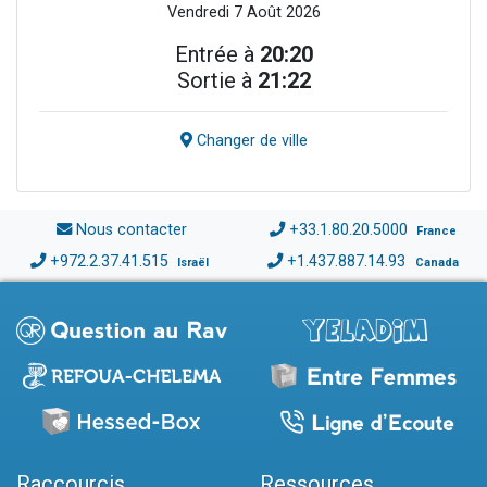
Vendredi 7 Août 2026
Entrée à
20:20
Sortie à
21:22
Changer de ville
Nous contacter
+33.1.80.20.5000
France
+972.2.37.41.515
+1.437.887.14.93
Israël
Canada
Raccourcis
Ressources