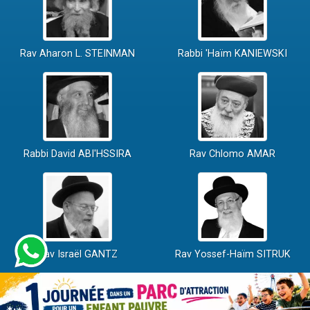
Rav Aharon L. STEINMAN
Rabbi 'Haïm KANIEWSKI
Rabbi David ABI'HSSIRA
Rav Chlomo AMAR
Rav Israël GANTZ
Rav Yossef-Haïm SITRUK