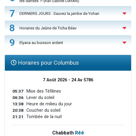
les danses ?! (Rav Gabriel DAYAN)
7
DERNIERS JOURS : Sauvez la jambe de Yohan
8
Horaires du Jeûne de Ticha Béav
9
Elyana au buisson ardent
Horaires pour Columbus
7 Août 2026 - 24 Av 5786
05:37
Mise des Téfilines
06:36
Lever du soleil
13:38
Heure de milieu du jour
20:38
Coucher du soleil
21:21
Tombée de la nuit
Chabbath
Réé