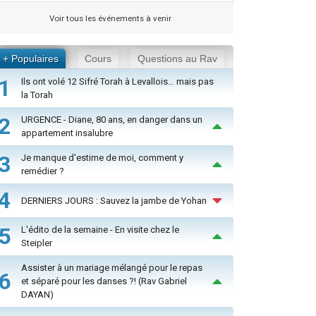
Voir tous les événements à venir
+ Populaires
Cours
Questions au Rav
1
Ils ont volé 12 Sifré Torah à Levallois… mais pas
la Torah
2
URGENCE - Diane, 80 ans, en danger dans un
appartement insalubre
3
Je manque d'estime de moi, comment y
remédier ?
4
DERNIERS JOURS : Sauvez la jambe de Yohan
5
L'édito de la semaine - En visite chez le
Steipler
Assister à un mariage mélangé pour le repas
6
et séparé pour les danses ?! (Rav Gabriel
DAYAN)