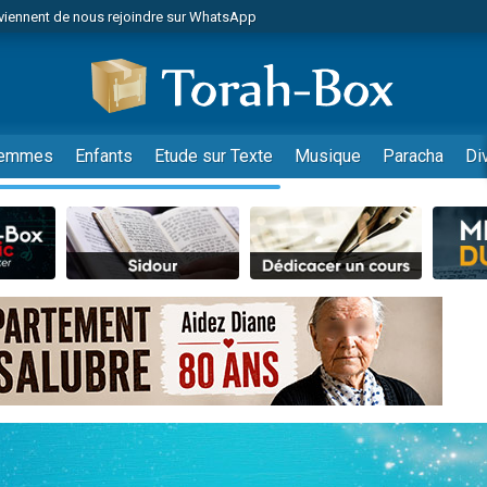
viennent de nous rejoindre sur WhatsApp
viennent de nous rejoindre sur WhatsApp
les musiques dans Torah-Box Music
es viennent de faire un don pour Tsédaka : pauvres d'Israel
es viennent de faire un don pour Diane, 80 ans, dans un appartement insalub
emmes
Enfants
Etude sur Texte
Musique
Paracha
Di
sion radio : Visions de grandeur n°104 : Le Chabbath et le Birkat Hamazone à 
 viennent de demander une bénédiction
nnes viennent de faire un don pour Sauvez la jambe de Yohan
49 places pour étudier en groupe sur Zoom
de donner son Maasser
ent de donner son Maasser
es viennent de faire un don pour 5 enfants déjà orphelins risquent de perdre
es viennent de faire un don pour Reloger Rivka, 6 enfants, victime de violences
 viennent de demander une bénédiction
49 places pour étudier en groupe sur Zoom