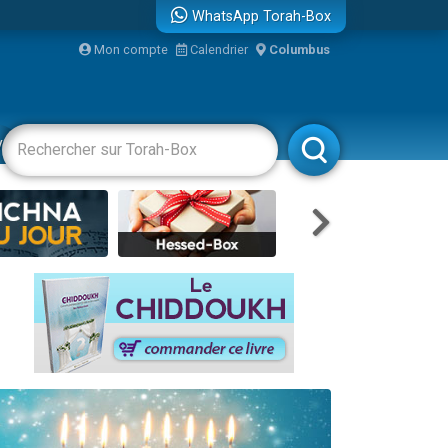
WhatsApp Torah-Box
Mon compte
Calendrier
Columbus
re
vertissements
Livres
Rabbanim
travers le temps
 leur maman
...