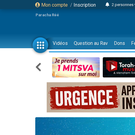
Mon compte
/
Inscription
2 personnes 
3 personnes 
Paracha Réé
2 nouvel
8 personn
4 personn
Vidéos
Question au Rav
Dons
F
Nouvelle émis
61 personnes
39 perso
Il reste 
Ariel vient 
Nathaniel vi
6 personn
2 personn
10 personnes
Il reste 