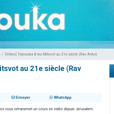
de donner son Maasser
viennent de nous rejoindre sur WhatsApp
viennent de nous rejoindre sur WhatsApp
ient de donner son Maasser
viennent de nous rejoindre sur WhatsApp
[Video] ‘Hanouka & les Mitsvot au 21e siècle (Rav Ankri)
itsvot au 21e siècle (Rav
Envoyer
WhatsApp
Box vous retransmet un cours en vidéo depuis Jerusalem.