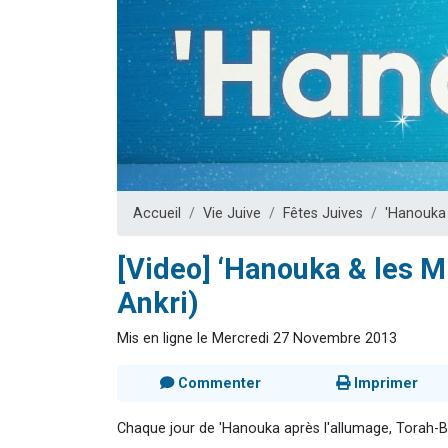
Dovan vient 
2 personnes 
2 personnes 
Malgorzata v
3 personnes 
Accueil
Vie Juive
Fêtes Juives
'Hanouka
[Video] ‘Hanouka & les M
Ankri)
Mis en ligne le Mercredi 27 Novembre 2013
Commenter
Imprimer
Chaque jour de 'Hanouka après l'allumage, Torah-