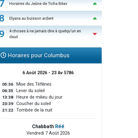
7
Horaires du Jeûne de Ticha Béav
8
Elyana au buisson ardent
9
4 choses à ne jamais dire à quelqu'un en
deuil
Horaires pour Columbus
6 Août 2026 - 23 Av 5786
05:36
Mise des Téfilines
06:35
Lever du soleil
13:38
Heure de milieu du jour
20:39
Coucher du soleil
21:22
Tombée de la nuit
Chabbath
Réé
Vendredi 7 Août 2026