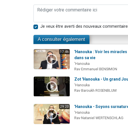
Je veux être averti des nouveaux commentaire
A consulter également
'Hanouka : Voir les miracles
17:46
dans sa vie
'Hanouka
Rav Emmanuel BENSIMON
Zot 'Hanouka - Un grand Jou
'Hanouka
Rav Baroukh ROSENBLUM
'Hanouka - Soyons surnatur
29:20
'Hanouka
Rav Nataniel WERTENSCHLAG