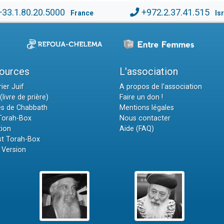
+33.1.80.20.5000
+972.2.37.41.515
France
Is
ources
L'association
ier Juif
A propos de l'association
(livre de prière)
Faire un don !
es de Chabbath
Mentions légales
 Torah-Box
Nous contacter
tion
Aide (FAQ)
t Torah-Box
 Version