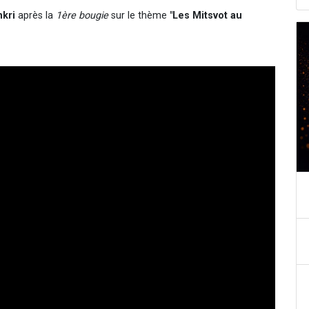
kri
après la
1ère bougie
sur le thème
"Les Mitsvot au