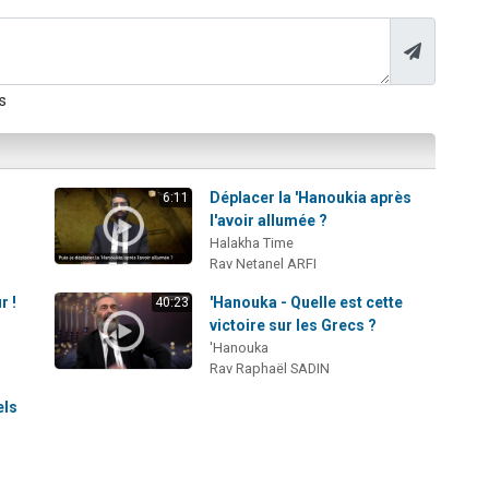
s
Déplacer la 'Hanoukia après
6:11
l'avoir allumée ?
Halakha Time
Rav Netanel ARFI
r !
'Hanouka - Quelle est cette
40:23
victoire sur les Grecs ?
'Hanouka
Rav Raphaël SADIN
els