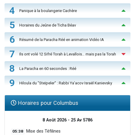
4
Panique à la boulangerie Cachère
5
Horaires du Jeûne de Ticha Béav
6
Résumé de la Paracha Réé en animation Vidéo IA
7
Ils ont volé 12 Sifré Torah à Levallois… mais pas la Torah
8
La Paracha en 60 secondes : Réé
9
Hiloula du "Steïpeler" : Rabbi Ya’acov Israël Kanievsky
Horaires pour Columbus
8 Août 2026 - 25 Av 5786
05:38
Mise des Téfilines