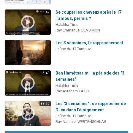
Se couper les cheveux après le 17
5:42
Tamouz, permis ?
Halakha Time
Rav Emmanuel BENSIMON
Les 3 semaines, le rapprochement
Jeûne du 17 Tamouz
Ben Hamétsarim : la période des "3
5:43
semaines"
Halakha Time
Rav Avraham TAIEB
Les "3 semaines" : se rapprocher de
33:20
D.ieu dans l'éloignement
Jeûne du 17 Tamouz
Rav Nataniel WERTENSCHLAG