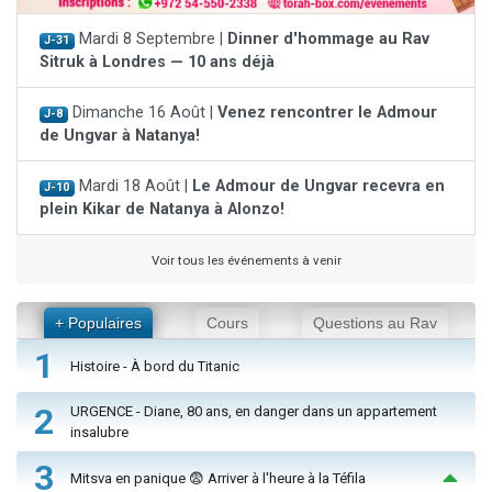
Mardi 8 Septembre |
Dinner d'hommage au Rav
J-31
Sitruk à Londres — 10 ans déjà
Dimanche 16 Août |
Venez rencontrer le Admour
J-8
de Ungvar à Natanya!
Mardi 18 Août |
Le Admour de Ungvar recevra en
J-10
plein Kikar de Natanya à Alonzo!
Voir tous les événements à venir
+ Populaires
Cours
Questions au Rav
1
Histoire - À bord du Titanic
2
URGENCE - Diane, 80 ans, en danger dans un appartement
insalubre
3
Mitsva en panique 😨 Arriver à l'heure à la Téfila