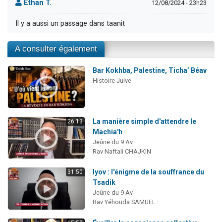
Ethan T.
12/08/2024 - 23h23
Il y a aussi un passage dans taanit
A consulter également
Bar Kokhba, Palestine, Ticha’ Béav
Histoire Juive
La manière simple d'attendre le
26:13
Machia'h
Jeûne du 9 Av
Rav Naftali CHAJKIN
Iyov : l'énigme de la souffrance du
31:50
Tsadik
Jeûne du 9 Av
Rav Yéhouda SAMUEL