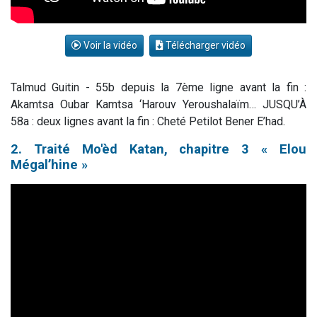
Voir la vidéo
Télécharger vidéo
Talmud Guitin - 55b depuis la 7ème ligne avant la fin :
Akamtsa Oubar Kamtsa ‘Harouv Yeroushalaïm… JUSQU’À
58a : deux lignes avant la fin : Cheté Petilot Bener E’had.
2. Traité Mo'èd Katan, chapitre 3 « Elou
Mégal’hine »