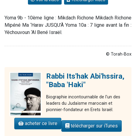
Yoma 9b - 10ème ligne : Mikdach Richone Mikdach Richone
Mipéné Ma ‘Harav JUSQU’À Yoma 10a : 7 ligne avant la fin :
Yéchouvoun ‘Al Bené Israël.
© Torah-Box
Rabbi Its'hak Abi'hssira,
"Baba 'Haki"
Biographie incontournable de l'un des
leaders du Judaïsme marocain et
pionnier-fondateur en Erets Israël.
acheter ce livre
télécharger sur iTunes