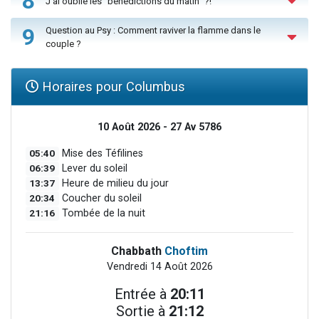
8
J'ai oublié les "bénédictions du matin" ?!
9
Question au Psy : Comment raviver la flamme dans le
couple ?
Horaires pour Columbus
10 Août 2026 - 27 Av 5786
05:40
Mise des Téfilines
06:39
Lever du soleil
13:37
Heure de milieu du jour
20:34
Coucher du soleil
21:16
Tombée de la nuit
Chabbath
Choftim
Vendredi 14 Août 2026
Entrée à
20:11
Sortie à
21:12