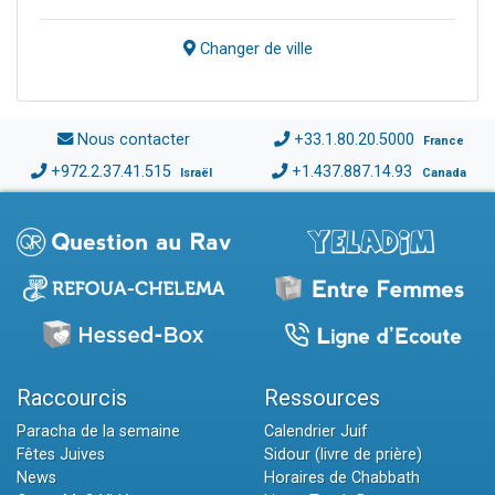
Changer de ville
Nous contacter
+33.1.80.20.5000
France
+972.2.37.41.515
+1.437.887.14.93
Israël
Canada
Raccourcis
Ressources
Paracha de la semaine
Calendrier Juif
Fêtes Juives
Sidour (livre de prière)
News
Horaires de Chabbath