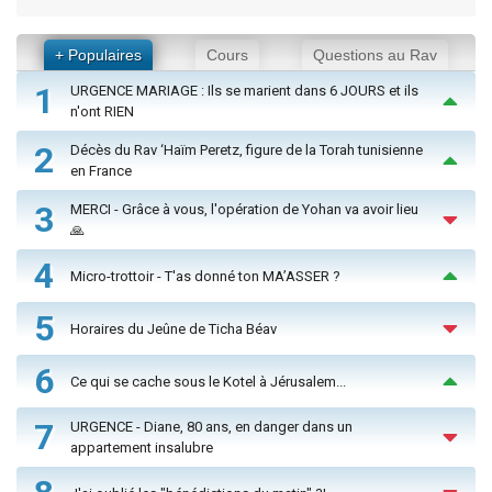
+ Populaires
Cours
Questions au Rav
1
URGENCE MARIAGE : Ils se marient dans 6 JOURS et ils
n'ont RIEN
2
Décès du Rav ‘Haïm Peretz, figure de la Torah tunisienne
en France
3
MERCI - Grâce à vous, l'opération de Yohan va avoir lieu
🙏
4
Micro-trottoir - T'as donné ton MA’ASSER ?
5
Horaires du Jeûne de Ticha Béav
6
Ce qui se cache sous le Kotel à Jérusalem...
7
URGENCE - Diane, 80 ans, en danger dans un
appartement insalubre