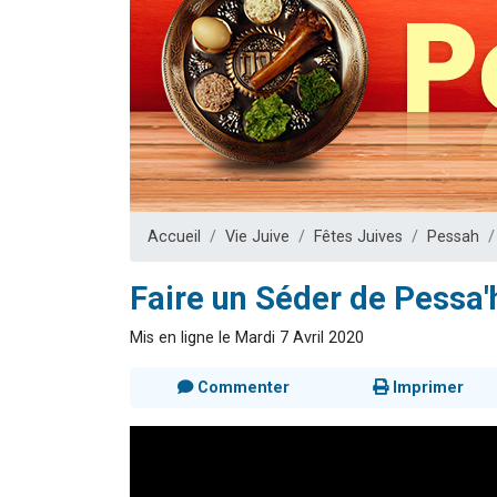
17 personnes
4 personnes 
Il reste 
Eva vient de
Eli vient de 
Accueil
Vie Juive
Fêtes Juives
Pessah
Faire un Séder de Pessa'
Mis en ligne le Mardi 7 Avril 2020
Commenter
Imprimer