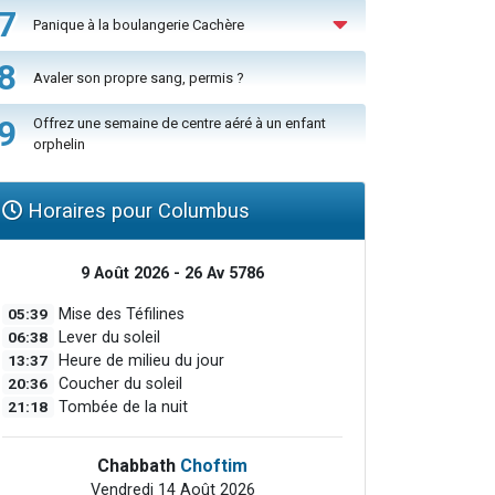
7
Panique à la boulangerie Cachère
8
Avaler son propre sang, permis ?
9
Offrez une semaine de centre aéré à un enfant
orphelin
Horaires pour Columbus
9 Août 2026 - 26 Av 5786
05:39
Mise des Téfilines
06:38
Lever du soleil
13:37
Heure de milieu du jour
20:36
Coucher du soleil
21:18
Tombée de la nuit
Chabbath
Choftim
Vendredi 14 Août 2026