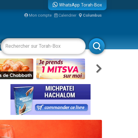
WhatsApp Torah-Box
Mon compte
Calendrier
Columbus
vertissements
Livres
Rabbanim
re
...