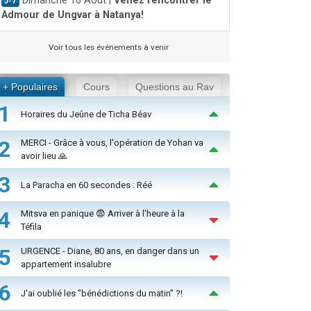
Dimanche 16 Août |
Venez rencontrer le
J-7
Admour de Ungvar à Natanya!
Voir tous les événements à venir
+ Populaires
Cours
Questions au Rav
1
Horaires du Jeûne de Ticha Béav
2
MERCI - Grâce à vous, l'opération de Yohan va
avoir lieu 🙏
3
La Paracha en 60 secondes : Réé
4
Mitsva en panique 😨 Arriver à l'heure à la
Téfila
5
URGENCE - Diane, 80 ans, en danger dans un
appartement insalubre
6
J'ai oublié les "bénédictions du matin" ?!