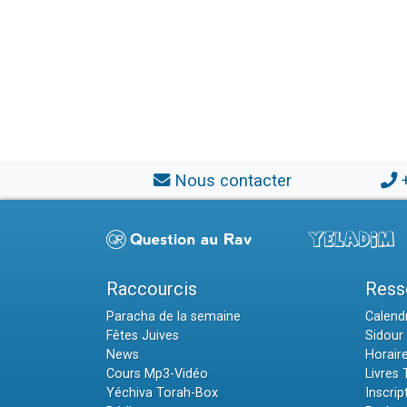
Nous contacter
Raccourcis
Ress
Paracha de la semaine
Calendr
Fêtes Juives
Sidour 
News
Horair
Cours Mp3-Vidéo
Livres
Yéchiva Torah-Box
Inscrip