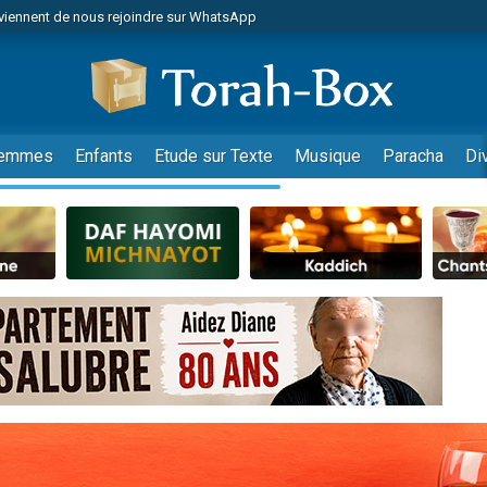
viennent de nous rejoindre sur WhatsApp
r vient de donner son Maasser
nes viennent de faire un don pour Événements Torah-Box
es viennent de faire un don pour Tsédaka : pauvres d'Israel
viennent de nous rejoindre sur WhatsApp
emmes
Enfants
Etude sur Texte
Musique
Paracha
Di
 viennent de demander une bénédiction
es viennent de faire un don pour Diane, 80 ans, dans un appartement insalub
49 places pour étudier en groupe sur Zoom
viennent de nous rejoindre sur WhatsApp
 viennent de demander une bénédiction
49 places pour étudier en groupe sur Zoom
viennent de nous rejoindre sur WhatsApp
viennent de nous rejoindre sur WhatsApp
es viennent de faire un don pour Reloger Rivka, 6 enfants, victime de violences
es viennent de faire un don pour 1 Journée de Vacances Pour les Enfants