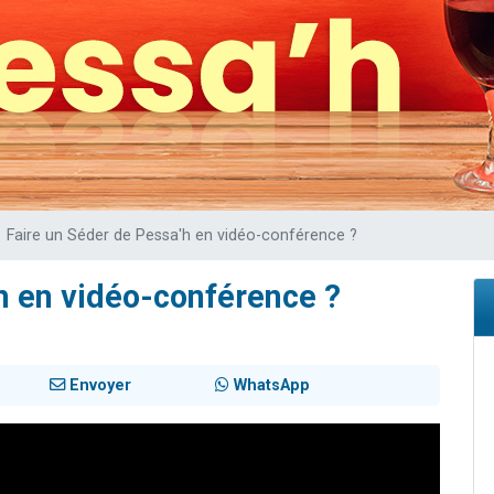
 viennent de demander une bénédiction
viennent de nous rejoindre sur WhatsApp
49 places pour étudier en groupe sur Zoom
 donner son Maasser
donner son Maasser
Faire un Séder de Pessa'h en vidéo-conférence ?
h en vidéo-conférence ?
Envoyer
WhatsApp