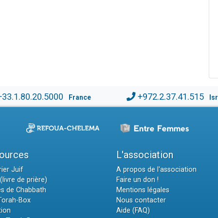
+33.1.80.20.5000
+972.2.37.41.515
France
Is
ources
L'association
ier Juif
A propos de l'association
(livre de prière)
Faire un don !
es de Chabbath
Mentions légales
 Torah-Box
Nous contacter
tion
Aide (FAQ)