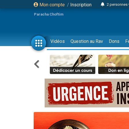
Mon compte
/
Inscription
2 personnes 
Lisbel Esthe
Paracha Choftim
3 person
2 personn
3 personnes 
Vidéos
Question au Rav
Dons
F
11 personnes
3 personn
Il reste 
2 personnes 
29 personnes
Il reste 
2 personnes 
6 personnes 
4 personn
2 personn