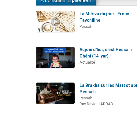
A consulter également
La Mitsva du jour : Erouv
Tavchiline
Pessah
Aujourd'hui, c'est Pessa'h
Chéni (14 Iyar) !
Actualité
La Brakha sur les Matsot ap
Pessa'h
Pessah
Rav David HADDAD