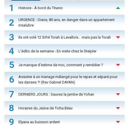
1
Histoire - À bord du Titanic
2
URGENCE - Diane, 80 ans, en danger dans un appartement
insalubre
3
Ils ont volé 12 Sifré Torah à Levallois… mais pas la Torah
4
L'édito de la semaine - En visite chez le Steipler
5
Je manque d'estime de moi, comment y remédier ?
6
Assister à un mariage mélangé pour le repas et séparé pour
les danses ?! (Rav Gabriel DAYAN)
7
DERNIERS JOURS : Sauvez la jambe de Yohan
8
Horaires du Jeûne de Ticha Béav
9
Elyana au buisson ardent