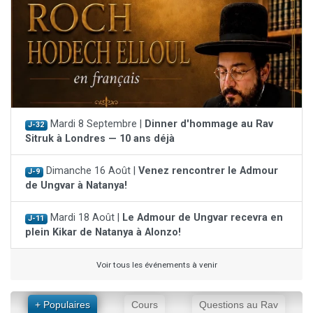
Mardi 8 Septembre |
Dinner d'hommage au Rav
J-32
Sitruk à Londres — 10 ans déjà
Dimanche 16 Août |
Venez rencontrer le Admour
J-9
de Ungvar à Natanya!
Mardi 18 Août |
Le Admour de Ungvar recevra en
J-11
plein Kikar de Natanya à Alonzo!
Voir tous les événements à venir
+ Populaires
Cours
Questions au Rav