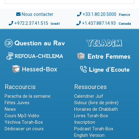
Nous contacter
+33.1.80.20.5000
France
+972.2.37.41.515
+1.437.887.14.93
Israël
Canada
Raccourcis
Ressources
Paracha de la semaine
Calendrier Juif
Fêtes Juives
Sidour (livre de prière)
News
Horaires de Chabbath
Cours Mp3-Vidéo
Livres Torah-Box
Yéchiva Torah-Box
Inscription
Dédicacer un cours
Podcast Torah-Box
English Version