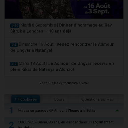
Mardi 8 Septembre |
Dinner d'hommage au Rav
J-30
Sitruk à Londres — 10 ans déjà
Dimanche 16 Août |
Venez rencontrer le Admour
J-7
de Ungvar à Natanya!
Mardi 18 Août |
Le Admour de Ungvar recevra en
J-9
plein Kikar de Natanya à Alonzo!
Voir tous les événements à venir
+ Populaires
Cours
Questions au Rav
1
Mitsva en panique 😨 Arriver à l'heure à la Téfila
2
URGENCE - Diane, 80 ans, en danger dans un appartement
insalubre