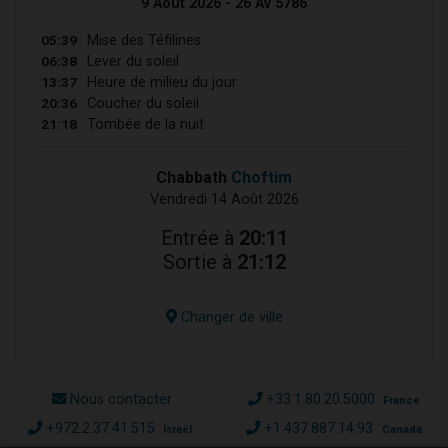
9 Août 2026 - 26 Av 5786
05:39
Mise des Téfilines
06:38
Lever du soleil
13:37
Heure de milieu du jour
20:36
Coucher du soleil
21:18
Tombée de la nuit
Chabbath
Choftim
Vendredi 14 Août 2026
Entrée à
20:11
Sortie à
21:12
Changer de ville
Nous contacter
+33.1.80.20.5000
France
+972.2.37.41.515
+1.437.887.14.93
Israël
Canada