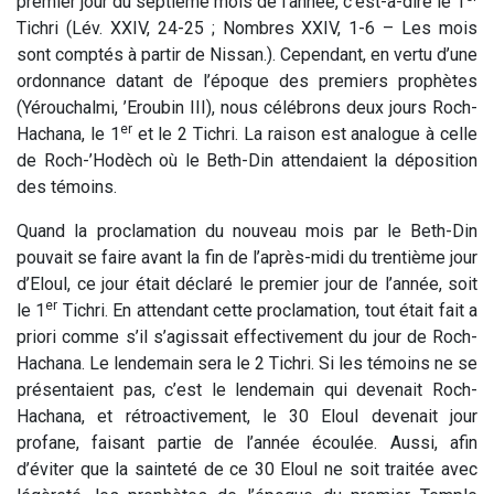
premier jour du septième mois de l’année, c’est-à-dire le 1
Tichri (Lév. XXIV, 24-25 ; Nombres XXIV, 1-6 – Les mois
sont comptés à partir de Nissan.). Cependant, en vertu d’une
ordonnance datant de l’époque des premiers prophètes
(Yérouchalmi, ’Eroubin III), nous célébrons deux jours Roch-
er
Hachana, le 1
et le 2 Tichri. La raison est analogue à celle
de Roch-’Hodèch où le Beth-Din attendaient la déposition
des témoins.
Quand la proclamation du nouveau mois par le Beth-Din
pouvait se faire avant la fin de l’après-midi du trentième jour
d’Eloul, ce jour était déclaré le premier jour de l’année, soit
er
le 1
Tichri. En attendant cette proclamation, tout était fait a
priori comme s’il s’agissait effectivement du jour de Roch-
Hachana. Le lendemain sera le 2 Tichri. Si les témoins ne se
présentaient pas, c’est le lendemain qui devenait Roch-
Hachana, et rétroactivement, le 30 Eloul devenait jour
profane, faisant partie de l’année écoulée. Aussi, afin
d’éviter que la sainteté de ce 30 Eloul ne soit traitée avec