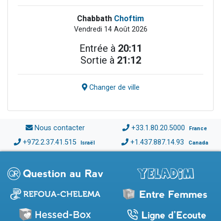
Chabbath
Choftim
Vendredi 14 Août 2026
Entrée à
20:11
Sortie à
21:12
Changer de ville
Nous contacter
+33.1.80.20.5000
France
+972.2.37.41.515
+1.437.887.14.93
Israël
Canada