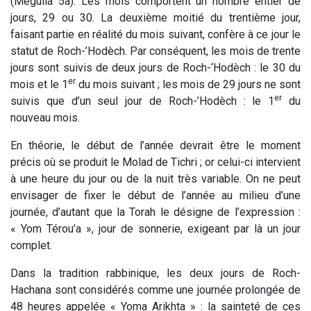
(Méguila 5a). Les mois comportent un nombre entier de
jours, 29 ou 30. La deuxième moitié du trentième jour,
faisant partie en réalité du mois suivant, confère à ce jour le
statut de Roch-’Hodèch. Par conséquent, les mois de trente
jours sont suivis de deux jours de Roch-‘Hodèch : le 30 du
er
mois et le 1
du mois suivant ; les mois de 29 jours ne sont
er
suivis que d’un seul jour de Roch-’Hodèch : le 1
du
nouveau mois.
En théorie, le début de l’année devrait être le moment
précis où se produit le Molad de Tichri ; or celui-ci intervient
à une heure du jour ou de la nuit très variable. On ne peut
envisager de fixer le début de l’année au milieu d’une
journée, d’autant que la Torah le désigne de l’expression :
« Yom Térou’a », jour de sonnerie, exigeant par là un jour
complet.
Dans la tradition rabbinique, les deux jours de Roch-
Hachana sont considérés comme une journée prolongée de
48 heures appelée « Yoma Arikhta » : la sainteté de ces