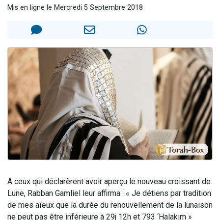
Mis en ligne le Mercredi 5 Septembre 2018
3 personnes viennent de nous rejoindre sur WhatsApp
3 personnes viennent de faire un don pour 5 jours de vacances aux Orphelins
Odaya vient de donner son Maasser
13 personnes viennent de demander une bénédiction
3 personnes viennent de nous rejoindre sur WhatsApp
A ceux qui déclarèrent avoir aperçu le nouveau croissant de
Lune, Rabban Gamliel leur affirma : « Je détiens par tradition
de mes aïeux que la durée du renouvellement de la lunaison
ne peut pas être inférieure à 29j 12h et 793 ‘Halakim »