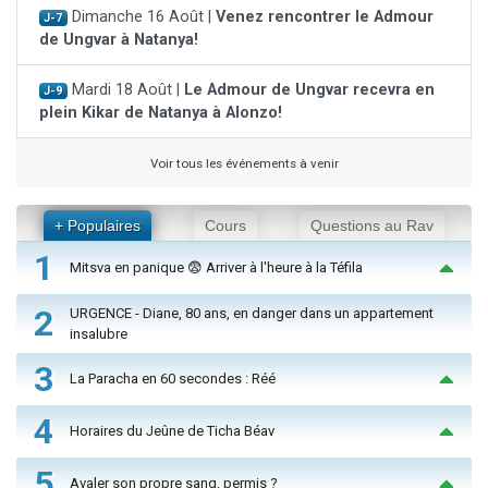
Dimanche 16 Août |
Venez rencontrer le Admour
J-7
de Ungvar à Natanya!
Mardi 18 Août |
Le Admour de Ungvar recevra en
J-9
plein Kikar de Natanya à Alonzo!
Voir tous les événements à venir
+ Populaires
Cours
Questions au Rav
1
Mitsva en panique 😨 Arriver à l'heure à la Téfila
2
URGENCE - Diane, 80 ans, en danger dans un appartement
insalubre
3
La Paracha en 60 secondes : Réé
4
Horaires du Jeûne de Ticha Béav
5
Avaler son propre sang, permis ?