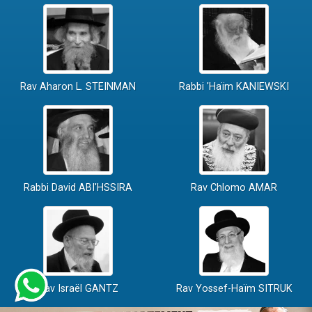
Rav Aharon L. STEINMAN
Rabbi 'Haïm KANIEWSKI
Rabbi David ABI'HSSIRA
Rav Chlomo AMAR
Rav Israël GANTZ
Rav Yossef-Haïm SITRUK