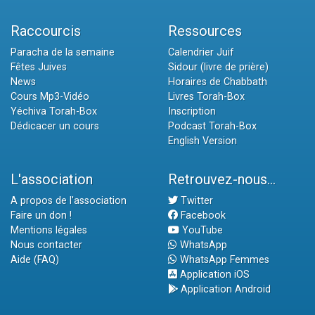
Raccourcis
Ressources
Paracha de la semaine
Calendrier Juif
Fêtes Juives
Sidour (livre de prière)
News
Horaires de Chabbath
Cours Mp3-Vidéo
Livres Torah-Box
Yéchiva Torah-Box
Inscription
Dédicacer un cours
Podcast Torah-Box
English Version
L'association
Retrouvez-nous...
A propos de l'association
Twitter
Faire un don !
Facebook
Mentions légales
YouTube
Nous contacter
WhatsApp
Aide (FAQ)
WhatsApp Femmes
Application iOS
Application Android