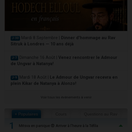
Mardi 8 Septembre |
Dinner d'hommage au Rav
J-30
Sitruk à Londres — 10 ans déjà
Dimanche 16 Août |
Venez rencontrer le Admour
J-7
de Ungvar à Natanya!
Mardi 18 Août |
Le Admour de Ungvar recevra en
J-9
plein Kikar de Natanya à Alonzo!
Voir tous les événements à venir
+ Populaires
Cours
Questions au Rav
1
Mitsva en panique 😨 Arriver à l'heure à la Téfila