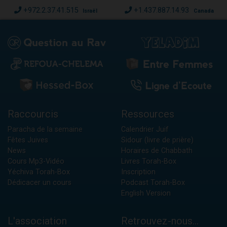
+972.2.37.41.515
+1.437.887.14.93
Israël
Canada
Raccourcis
Ressources
Paracha de la semaine
Calendrier Juif
Fêtes Juives
Sidour (livre de prière)
News
Horaires de Chabbath
Cours Mp3-Vidéo
Livres Torah-Box
Yéchiva Torah-Box
Inscription
Dédicacer un cours
Podcast Torah-Box
English Version
L'association
Retrouvez-nous...