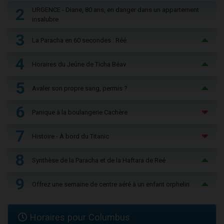
2
URGENCE - Diane, 80 ans, en danger dans un appartement
insalubre
3
La Paracha en 60 secondes : Réé
4
Horaires du Jeûne de Ticha Béav
5
Avaler son propre sang, permis ?
6
Panique à la boulangerie Cachère
7
Histoire - À bord du Titanic
8
Synthèse de la Paracha et de la Haftara de Reé
9
Offrez une semaine de centre aéré à un enfant orphelin
Horaires pour Columbus