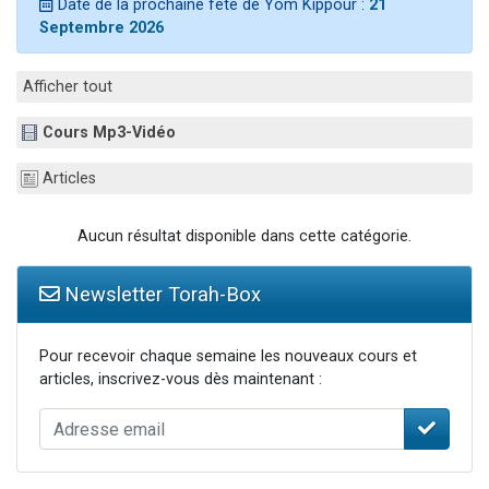
Date de la prochaine fête de Yom Kippour :
21
Il reste 49 places pour étudier en groupe sur Zoom
Septembre 2026
12 nouvelles musiques dans Torah-Box Music
3 personnes viennent de nous rejoindre sur WhatsApp
Afficher tout
2 personnes viennent de nous rejoindre sur WhatsApp
Cours Mp3-Vidéo
2 personnes viennent de nous rejoindre sur WhatsApp
Articles
Aucun résultat disponible dans cette catégorie.
Newsletter Torah-Box
Pour recevoir chaque semaine les nouveaux cours et
articles, inscrivez-vous dès maintenant :