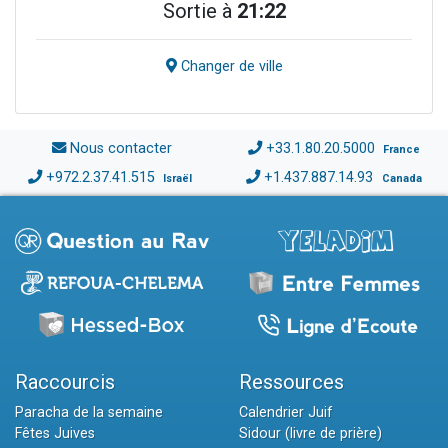
Sortie à
21:22
Changer de ville
Nous contacter
+33.1.80.20.5000
France
+972.2.37.41.515
+1.437.887.14.93
Israël
Canada
Raccourcis
Ressources
Paracha de la semaine
Calendrier Juif
Fêtes Juives
Sidour (livre de prière)