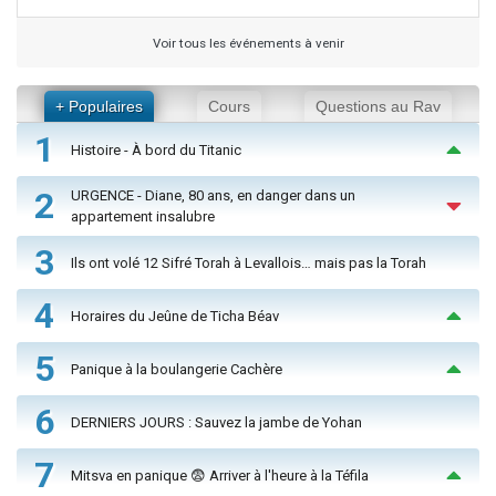
Voir tous les événements à venir
+ Populaires
Cours
Questions au Rav
1
Histoire - À bord du Titanic
2
URGENCE - Diane, 80 ans, en danger dans un
appartement insalubre
3
Ils ont volé 12 Sifré Torah à Levallois… mais pas la Torah
4
Horaires du Jeûne de Ticha Béav
5
Panique à la boulangerie Cachère
6
DERNIERS JOURS : Sauvez la jambe de Yohan
7
Mitsva en panique 😨 Arriver à l'heure à la Téfila