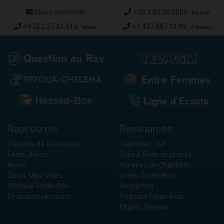
Nous contacter
+33.1.80.20.5000
France
+972.2.37.41.515
+1.437.887.14.93
Israël
Canada
Raccourcis
Ressources
Paracha de la semaine
Calendrier Juif
Fêtes Juives
Sidour (livre de prière)
News
Horaires de Chabbath
Cours Mp3-Vidéo
Livres Torah-Box
Yéchiva Torah-Box
Inscription
Dédicacer un cours
Podcast Torah-Box
English Version