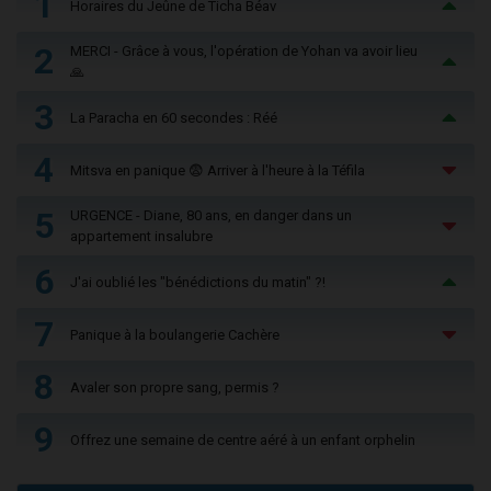
1
Horaires du Jeûne de Ticha Béav
2
MERCI - Grâce à vous, l'opération de Yohan va avoir lieu
🙏
3
La Paracha en 60 secondes : Réé
4
Mitsva en panique 😨 Arriver à l'heure à la Téfila
5
URGENCE - Diane, 80 ans, en danger dans un
appartement insalubre
6
J'ai oublié les "bénédictions du matin" ?!
7
Panique à la boulangerie Cachère
8
Avaler son propre sang, permis ?
9
Offrez une semaine de centre aéré à un enfant orphelin