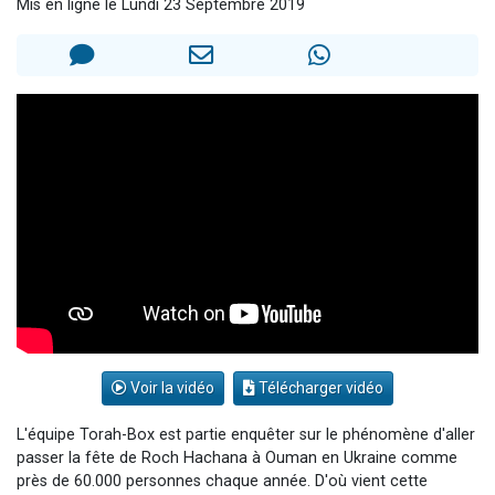
Mis en ligne le Lundi 23 Septembre 2019
Il reste 49 places pour étudier en groupe sur Zoom
12 nouvelles musiques dans Torah-Box Music
3 personnes viennent de nous rejoindre sur WhatsApp
2 personnes viennent de nous rejoindre sur WhatsApp
2 personnes viennent de nous rejoindre sur WhatsApp
Voir la vidéo
Télécharger vidéo
L'équipe Torah-Box est partie enquêter sur le phénomène d'aller
passer la fête de Roch Hachana à Ouman en Ukraine comme
près de 60.000 personnes chaque année. D'où vient cette