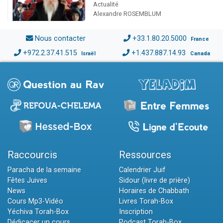
Actualité
Alexandre ROSEMBLUM
Nous contacter
+33.1.80.20.5000
France
+972.2.37.41.515
+1.437.887.14.93
Israël
Canada
Raccourcis
Ressources
Paracha de la semaine
Calendrier Juif
Fêtes Juives
Sidour (livre de prière)
News
Horaires de Chabbath
Cours Mp3-Vidéo
Livres Torah-Box
Yéchiva Torah-Box
Inscription
Dédicacer un cours
Podcast Torah-Box