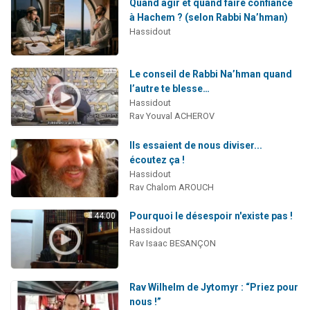
Quand agir et quand faire confiance
à Hachem ? (selon Rabbi Na’hman)
Hassidout
Le conseil de Rabbi Na’hman quand
l’autre te blesse…
Hassidout
Rav Youval ACHEROV
Ils essaient de nous diviser...
écoutez ça !
Hassidout
Rav Chalom AROUCH
Pourquoi le désespoir n'existe pas !
44:00
Hassidout
Rav Isaac BESANÇON
Rav Wilhelm de Jytomyr : “Priez pour
nous !”