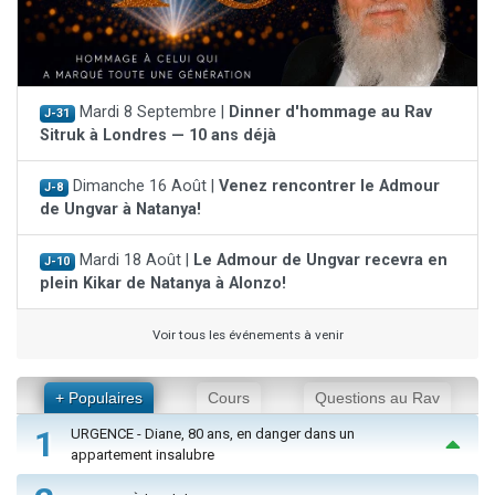
Mardi 8 Septembre |
Dinner d'hommage au Rav
J-31
Sitruk à Londres — 10 ans déjà
Dimanche 16 Août |
Venez rencontrer le Admour
J-8
de Ungvar à Natanya!
Mardi 18 Août |
Le Admour de Ungvar recevra en
J-10
plein Kikar de Natanya à Alonzo!
Voir tous les événements à venir
+ Populaires
Cours
Questions au Rav
1
URGENCE - Diane, 80 ans, en danger dans un
appartement insalubre