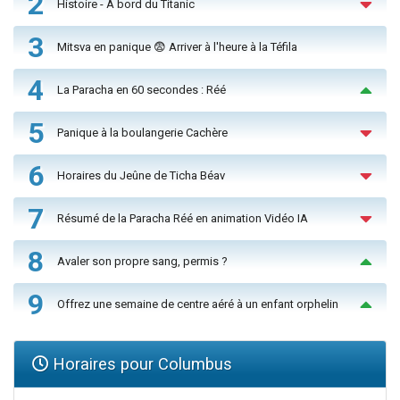
2
Histoire - À bord du Titanic
3
Mitsva en panique 😨 Arriver à l'heure à la Téfila
4
La Paracha en 60 secondes : Réé
5
Panique à la boulangerie Cachère
6
Horaires du Jeûne de Ticha Béav
7
Résumé de la Paracha Réé en animation Vidéo IA
8
Avaler son propre sang, permis ?
9
Offrez une semaine de centre aéré à un enfant orphelin
Horaires pour Columbus