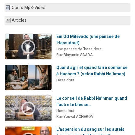
13 personnes viennent de demander une bénédiction
Cours Mp3-Vidéo
30 personnes viennent de faire un don pour Sauvez la jambe de Yohan
Articles
Il reste 49 places pour étudier en groupe sur Zoom
12 nouvelles musiques dans Torah-Box Music
Ein Od Milévado (une pensée de
29 personnes viennent de demander une bénédiction
'Hassidout)
Une pensée de 'hassidout
Rav Binyamin SAADA
Quand agir et quand faire confiance
à Hachem ? (selon Rabbi Na’hman)
Hassidout
Le conseil de Rabbi Na’hman quand
l’autre te blesse…
Hassidout
Rav Youval ACHEROV
L'aspersion du sang sur les autels