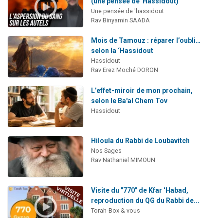
(une pensée de 'Hassidout)
Une pensée de 'hassidout
Rav Binyamin SAADA
Mois de Tamouz : réparer l’oubli…
selon la ‘Hassidout
Hassidout
Rav Erez Moché DORON
L’effet-miroir de mon prochain,
selon le Ba'al Chem Tov
Hassidout
Hiloula du Rabbi de Loubavitch
Nos Sages
Rav Nathaniel MIMOUN
Visite du "770" de Kfar ‘Habad,
reproduction du QG du Rabbi de...
Torah-Box & vous