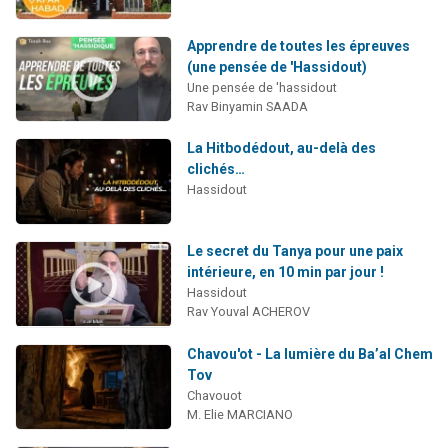
Apprendre de toutes les épreuves
(une pensée de 'Hassidout)
Une pensée de 'hassidout
Rav Binyamin SAADA
La Hitbodédout, au-delà des
clichés…
Hassidout
Le secret du Tanya pour une paix
intérieure, en 10 min par jour !
Hassidout
Rav Youval ACHEROV
Chavou'ot - La lumière du Ba’al Chem
Tov
Chavouot
M. Elie MARCIANO