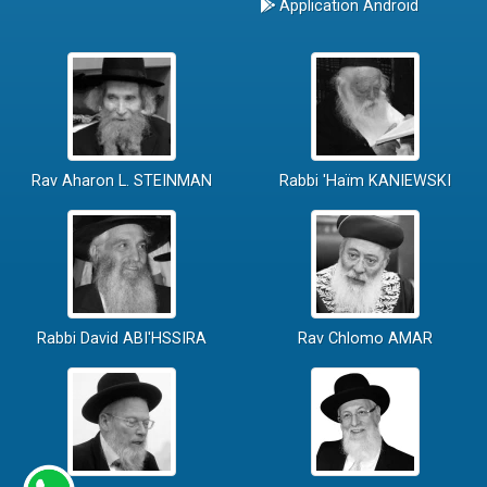
Application Android
Rav Aharon L. STEINMAN
Rabbi 'Haïm KANIEWSKI
Rabbi David ABI'HSSIRA
Rav Chlomo AMAR