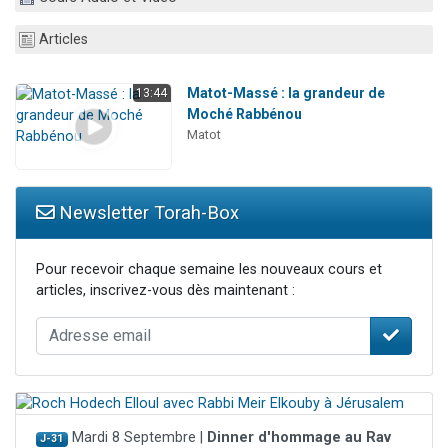
13 personnes viennent de demander une bénédiction
Articles
30 personnes viennent de faire un don pour Sauvez la jambe de Yohan
Il reste 49 places pour étudier en groupe sur Zoom
Matot-Massé : la grandeur de
13:44
12 nouvelles musiques dans Torah-Box Music
Moché Rabbénou
Matot
29 personnes viennent de demander une bénédiction
Newsletter Torah-Box
Pour recevoir chaque semaine les nouveaux cours et
articles, inscrivez-vous dès maintenant :
Mardi 8 Septembre |
Dinner d'hommage au Rav
J-31