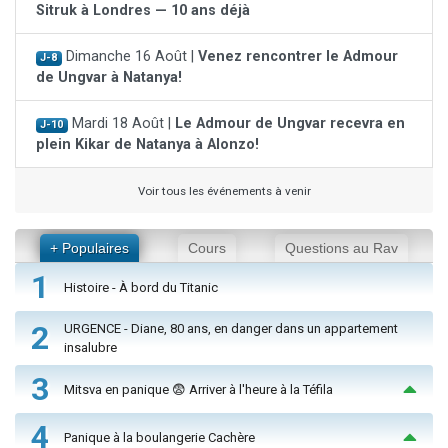
Sitruk à Londres — 10 ans déjà
Dimanche 16 Août |
Venez rencontrer le Admour
J-8
de Ungvar à Natanya!
Mardi 18 Août |
Le Admour de Ungvar recevra en
J-10
plein Kikar de Natanya à Alonzo!
Voir tous les événements à venir
+ Populaires
Cours
Questions au Rav
1
Histoire - À bord du Titanic
2
URGENCE - Diane, 80 ans, en danger dans un appartement
insalubre
3
Mitsva en panique 😨 Arriver à l'heure à la Téfila
4
Panique à la boulangerie Cachère