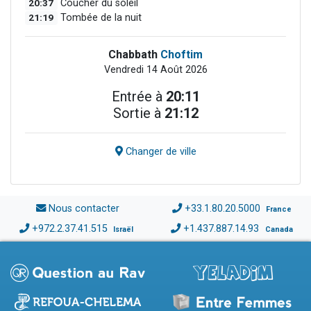
20:37
Coucher du soleil
21:19
Tombée de la nuit
Chabbath
Choftim
Vendredi 14 Août 2026
Entrée à
20:11
Sortie à
21:12
Changer de ville
Nous contacter
+33.1.80.20.5000
France
+972.2.37.41.515
+1.437.887.14.93
Israël
Canada