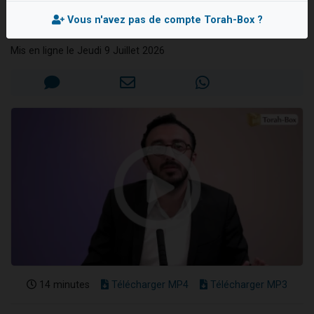
Rabbénou
2 personnes viennent de nous rejoindre sur WhatsApp
Vous n'avez pas de compte Torah-Box ?
Arié CRESPINE
13 personnes viennent de demander une bénédiction
Mis en ligne le Jeudi 9 Juillet 2026
Il reste 49 places pour étudier en groupe sur Zoom
12 nouvelles musiques dans Torah-Box Music
2 personnes viennent de nous rejoindre sur WhatsApp
14 minutes
Télécharger MP4
Télécharger MP3