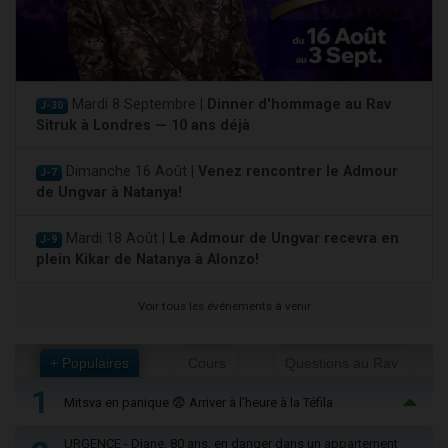
Mardi 8 Septembre |
Dinner d'hommage au Rav
J-30
Sitruk à Londres — 10 ans déjà
Dimanche 16 Août |
Venez rencontrer le Admour
J-7
de Ungvar à Natanya!
Mardi 18 Août |
Le Admour de Ungvar recevra en
J-9
plein Kikar de Natanya à Alonzo!
Voir tous les événements à venir
+ Populaires
Cours
Questions au Rav
1
Mitsva en panique 😨 Arriver à l'heure à la Téfila
URGENCE - Diane, 80 ans, en danger dans un appartement