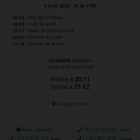
9 Août 2026 - 26 Av 5786
05:39
Mise des Téfilines
06:38
Lever du soleil
13:37
Heure de milieu du jour
20:36
Coucher du soleil
21:18
Tombée de la nuit
Chabbath
Choftim
Vendredi 14 Août 2026
Entrée à
20:11
Sortie à
21:12
Changer de ville
Nous contacter
+33.1.80.20.5000
France
+972.2.37.41.515
+1.437.887.14.93
Israël
Canada