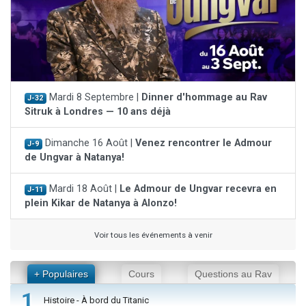
Mardi 8 Septembre |
Dinner d'hommage au Rav
J-32
Sitruk à Londres — 10 ans déjà
Dimanche 16 Août |
Venez rencontrer le Admour
J-9
de Ungvar à Natanya!
Mardi 18 Août |
Le Admour de Ungvar recevra en
J-11
plein Kikar de Natanya à Alonzo!
Voir tous les événements à venir
+ Populaires
Cours
Questions au Rav
1
Histoire - À bord du Titanic