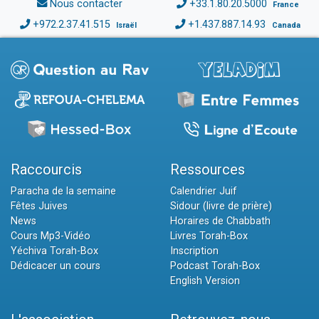
Nous contacter
+33.1.80.20.5000
France
+972.2.37.41.515
+1.437.887.14.93
Israël
Canada
Raccourcis
Ressources
Paracha de la semaine
Calendrier Juif
Fêtes Juives
Sidour (livre de prière)
News
Horaires de Chabbath
Cours Mp3-Vidéo
Livres Torah-Box
Yéchiva Torah-Box
Inscription
Dédicacer un cours
Podcast Torah-Box
English Version