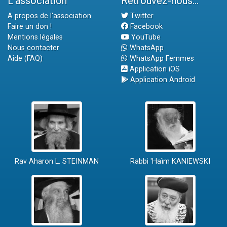
L'association
Retrouvez-nous...
A propos de l'association
Twitter
Faire un don !
Facebook
Mentions légales
YouTube
Nous contacter
WhatsApp
Aide (FAQ)
WhatsApp Femmes
Application iOS
Application Android
Rav Aharon L. STEINMAN
Rabbi 'Haïm KANIEWSKI