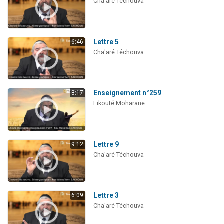
Cha'aré Téchouva
Lettre 5
6:46
Cha'aré Téchouva
Enseignement n°259
8:17
Likouté Moharane
Lettre 9
9:12
Cha'aré Téchouva
Lettre 3
6:09
Cha'aré Téchouva