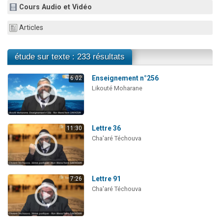
Cours Audio et Vidéo
Ariel vient de donner son Maasser
Il reste 49 places pour étudier en groupe sur Zoom
Articles
Nathaniel vient de donner son Maasser
6 personnes viennent de faire un don pour 5 enfants déjà orphelins risquent de perdre leur maman
étude sur texte : 233 résultats
3 personnes viennent de nous rejoindre sur WhatsApp
Enseignement n°256
6:02
Likouté Moharane
Lettre 36
11:30
Cha'aré Téchouva
Lettre 91
7:26
Cha'aré Téchouva