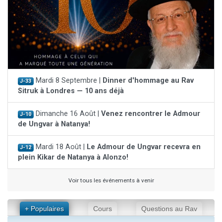
Mardi 8 Septembre |
Dinner d'hommage au Rav
J-33
Sitruk à Londres — 10 ans déjà
Dimanche 16 Août |
Venez rencontrer le Admour
J-10
de Ungvar à Natanya!
Mardi 18 Août |
Le Admour de Ungvar recevra en
J-12
plein Kikar de Natanya à Alonzo!
Voir tous les événements à venir
+ Populaires
Cours
Questions au Rav