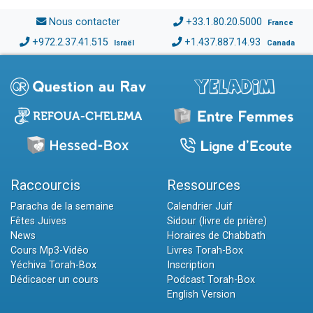
Nous contacter
+33.1.80.20.5000
France
+972.2.37.41.515
+1.437.887.14.93
Israël
Canada
Raccourcis
Ressources
Paracha de la semaine
Calendrier Juif
Fêtes Juives
Sidour (livre de prière)
News
Horaires de Chabbath
Cours Mp3-Vidéo
Livres Torah-Box
Yéchiva Torah-Box
Inscription
Dédicacer un cours
Podcast Torah-Box
English Version