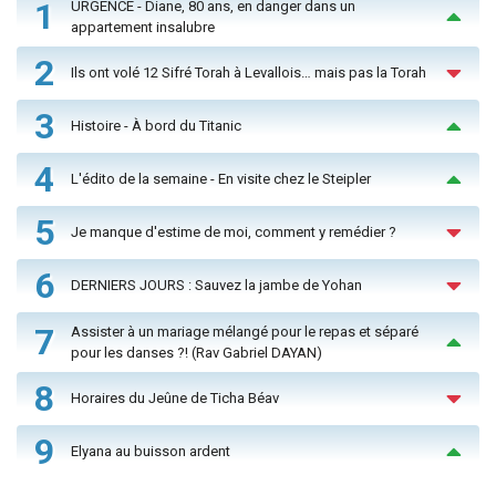
1
URGENCE - Diane, 80 ans, en danger dans un
appartement insalubre
2
Ils ont volé 12 Sifré Torah à Levallois… mais pas la Torah
3
Histoire - À bord du Titanic
4
L'édito de la semaine - En visite chez le Steipler
5
Je manque d'estime de moi, comment y remédier ?
6
DERNIERS JOURS : Sauvez la jambe de Yohan
7
Assister à un mariage mélangé pour le repas et séparé
pour les danses ?! (Rav Gabriel DAYAN)
8
Horaires du Jeûne de Ticha Béav
9
Elyana au buisson ardent