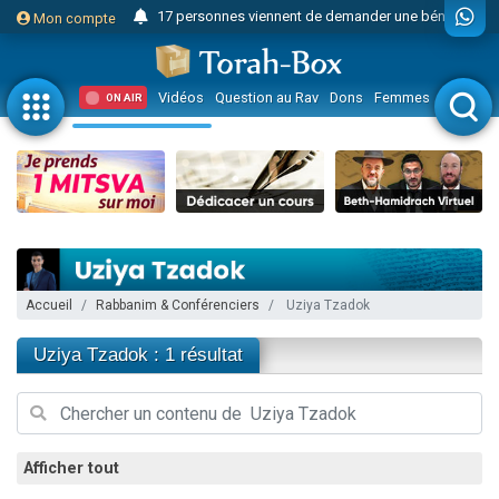
17 personnes viennent de demander une bénédiction
Mon compte
4 personnes viennent de nous rejoindre sur WhatsApp
Il reste 49 places pour étudier en groupe sur Zoom
Vidéos
Question au Rav
Dons
Femmes
Enfants
ON AIR
23 personnes viennent de faire un don pour Diane, 80 ans, dans un appartement insalubre
Eva vient de donner son Maasser
4 personnes viennent de nous rejoindre sur WhatsApp
3 personnes viennent de nous rejoindre sur WhatsApp
3 personnes viennent de faire un don pour 5 jours de vacances aux Orphelins
Odaya vient de donner son Maasser
Accueil
Rabbanim & Conférenciers
Uziya Tzadok
13 personnes viennent de demander une bénédiction
2 personnes viennent de nous rejoindre sur WhatsApp
Uziya Tzadok : 1 résultat
30 personnes viennent de faire un don pour Sauvez la jambe de Yohan
12 nouvelles musiques dans Torah-Box Music
Il reste 49 places pour étudier en groupe sur Zoom
Afficher tout
3 personnes viennent de nous rejoindre sur WhatsApp