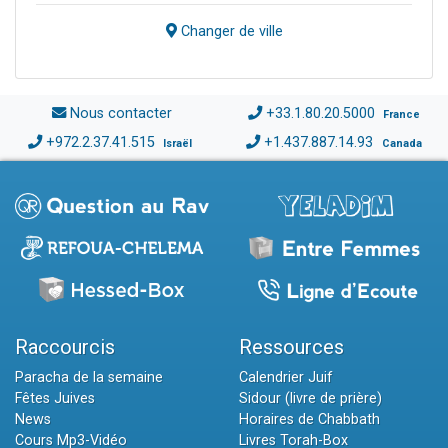
Changer de ville
Nous contacter
+33.1.80.20.5000
France
+972.2.37.41.515
+1.437.887.14.93
Israël
Canada
Raccourcis
Ressources
Paracha de la semaine
Calendrier Juif
Fêtes Juives
Sidour (livre de prière)
News
Horaires de Chabbath
Cours Mp3-Vidéo
Livres Torah-Box