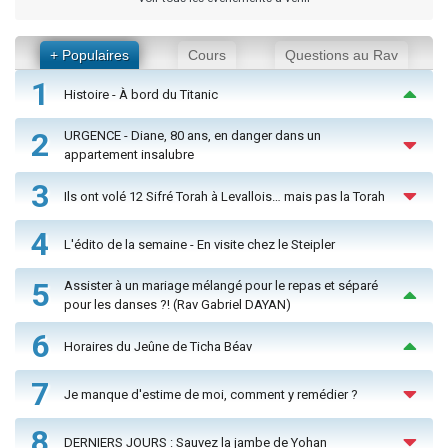
+ Populaires
Cours
Questions au Rav
1
Histoire - À bord du Titanic
2
URGENCE - Diane, 80 ans, en danger dans un
appartement insalubre
3
Ils ont volé 12 Sifré Torah à Levallois… mais pas la Torah
4
L'édito de la semaine - En visite chez le Steipler
5
Assister à un mariage mélangé pour le repas et séparé
pour les danses ?! (Rav Gabriel DAYAN)
6
Horaires du Jeûne de Ticha Béav
7
Je manque d'estime de moi, comment y remédier ?
8
DERNIERS JOURS : Sauvez la jambe de Yohan