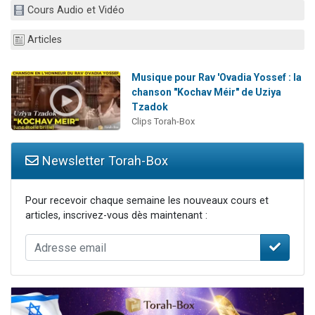
Cours Audio et Vidéo
2 personnes viennent de nous rejoindre sur WhatsApp
2 nouvelles musiques dans Torah-Box Music
Articles
3 personnes viennent de nous rejoindre sur WhatsApp
8 personnes viennent de faire un don pour Tsédaka : pauvres d'Israel
Musique pour Rav 'Ovadia Yossef : la
chanson "Kochav Méir" de Uziya
2 personnes viennent de faire un don pour 1 Journée de Vacances Pour les Enfants
Tzadok
Clips Torah-Box
Newsletter Torah-Box
Pour recevoir chaque semaine les nouveaux cours et
articles, inscrivez-vous dès maintenant :