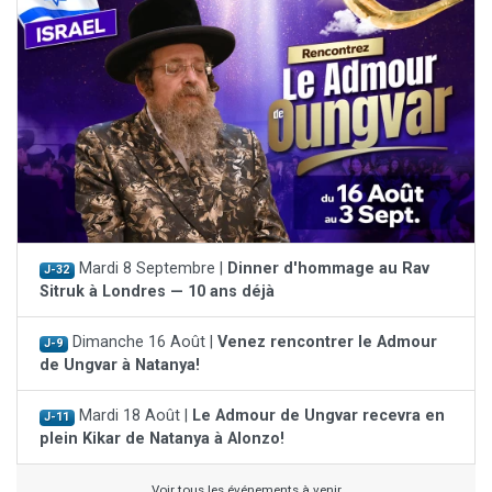
Mardi 8 Septembre |
Dinner d'hommage au Rav
J-32
Sitruk à Londres — 10 ans déjà
Dimanche 16 Août |
Venez rencontrer le Admour
J-9
de Ungvar à Natanya!
Mardi 18 Août |
Le Admour de Ungvar recevra en
J-11
plein Kikar de Natanya à Alonzo!
Voir tous les événements à venir