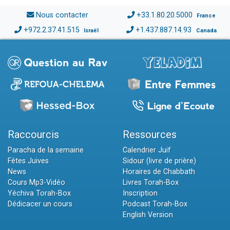
Nous contacter
+33.1.80.20.5000
France
+972.2.37.41.515
+1.437.887.14.93
Israël
Canada
Raccourcis
Ressources
Paracha de la semaine
Calendrier Juif
Fêtes Juives
Sidour (livre de prière)
News
Horaires de Chabbath
Cours Mp3-Vidéo
Livres Torah-Box
Yéchiva Torah-Box
Inscription
Dédicacer un cours
Podcast Torah-Box
English Version