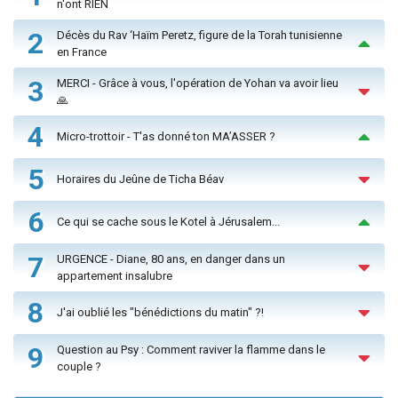
n'ont RIEN
2
Décès du Rav ‘Haïm Peretz, figure de la Torah tunisienne
en France
3
MERCI - Grâce à vous, l'opération de Yohan va avoir lieu
🙏
4
Micro-trottoir - T'as donné ton MA’ASSER ?
5
Horaires du Jeûne de Ticha Béav
6
Ce qui se cache sous le Kotel à Jérusalem...
7
URGENCE - Diane, 80 ans, en danger dans un
appartement insalubre
8
J'ai oublié les "bénédictions du matin" ?!
9
Question au Psy : Comment raviver la flamme dans le
couple ?