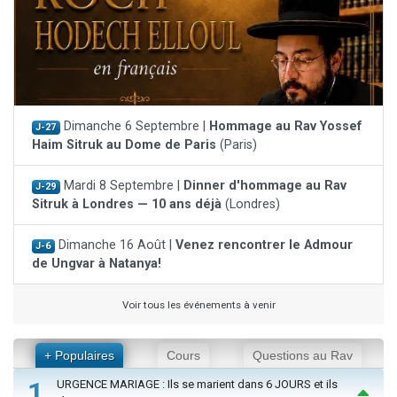
Dimanche 6 Septembre |
Hommage au Rav Yossef
J-27
Haim Sitruk au Dome de Paris
(Paris)
Mardi 8 Septembre |
Dinner d'hommage au Rav
J-29
Sitruk à Londres — 10 ans déjà
(Londres)
Dimanche 16 Août |
Venez rencontrer le Admour
J-6
de Ungvar à Natanya!
Voir tous les événements à venir
+ Populaires
Cours
Questions au Rav
1
URGENCE MARIAGE : Ils se marient dans 6 JOURS et ils