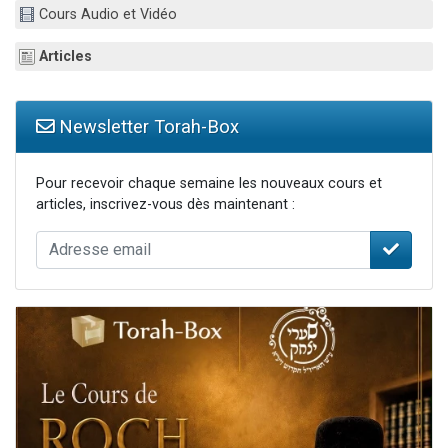
Cours Audio et Vidéo
3 personnes viennent de nous rejoindre sur WhatsApp
11 personnes viennent de demander une bénédiction
Articles
Il reste 49 places pour étudier en groupe sur Zoom
3 personnes viennent de faire un don pour Diane, 80 ans, dans un appartement insalubre
Newsletter Torah-Box
5 personnes viennent de faire un don pour Reloger Rivka, 6 enfants, victime de violences...
Pour recevoir chaque semaine les nouveaux cours et
articles, inscrivez-vous dès maintenant :