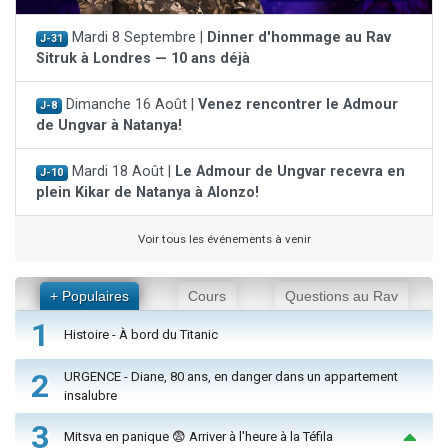
Mardi 8 Septembre |
Dinner d'hommage au Rav
J-31
Sitruk à Londres — 10 ans déjà
Dimanche 16 Août |
Venez rencontrer le Admour
J-8
de Ungvar à Natanya!
Mardi 18 Août |
Le Admour de Ungvar recevra en
J-10
plein Kikar de Natanya à Alonzo!
Voir tous les événements à venir
+ Populaires
Cours
Questions au Rav
1
Histoire - À bord du Titanic
2
URGENCE - Diane, 80 ans, en danger dans un appartement
insalubre
3
Mitsva en panique 😨 Arriver à l'heure à la Téfila