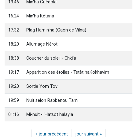
13:46
Min'ha Guédola
16:24
Min'ha Kétana
17:32
Plag Hamin'ha (Gaon de Vilna)
18:20
Allumage Nérot
18:38
Coucher du soleil - Chki'a
19:17
Apparition des étoiles - Tstèt haKokhavim
19:20
Sortie Yom Tov
19:59
Nuit selon Rabbénou Tam
01:16
Mi-nuit - 'Hatsot halayla
« jour précédent
jour suivant »