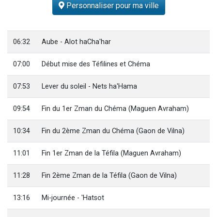
Personnaliser pour ma ville
13 personnes viennent de demander une bénédiction
30 personnes viennent de faire un don pour Sauvez la jambe de Yohan
Il reste 49 places pour étudier en groupe sur Zoom
06:32
Aube - Alot haCha'har
12 nouvelles musiques dans Torah-Box Music
07:00
Début mise des Téfilines et Chéma
29 personnes viennent de demander une bénédiction
07:53
Lever du soleil - Nets ha'Hama
09:54
Fin du 1er Zman du Chéma (Maguen Avraham)
10:34
Fin du 2ème Zman du Chéma (Gaon de Vilna)
11:01
Fin 1er Zman de la Téfila (Maguen Avraham)
11:28
Fin 2ème Zman de la Téfila (Gaon de Vilna)
13:16
Mi-journée - 'Hatsot