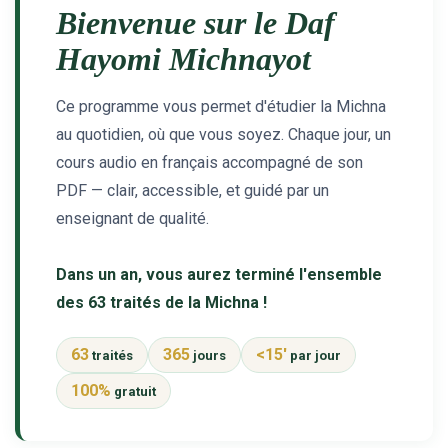
Bienvenue sur le Daf
4 personnes viennent de nous rejoindre sur WhatsApp
3 personnes viennent de nous rejoindre sur WhatsApp
Hayomi Michnayot
3 personnes viennent de faire un don pour 5 jours de vacances aux Orphelins
Ce programme vous permet d'étudier la Michna
Odaya vient de donner son Maasser
au quotidien, où que vous soyez. Chaque jour, un
2 personnes viennent de faire un don pour Tsédaka : pauvres d'Israel
cours audio en français accompagné de son
PDF — clair, accessible, et guidé par un
enseignant de qualité.
Dans un an, vous aurez terminé l'ensemble
des 63 traités de la Michna !
63
365
<15'
traités
jours
par jour
100%
gratuit