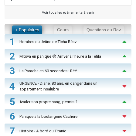
Voir tous les événements à venir
+ Populaires
Cours
Questions au Rav
1
Horaires du Jeûne de Ticha Béav
2
Mitsva en panique 😨 Arriver à l'heure à la Téfila
3
La Paracha en 60 secondes : Réé
4
URGENCE - Diane, 80 ans, en danger dans un
appartement insalubre
5
Avaler son propre sang, permis ?
6
Panique à la boulangerie Cachère
7
Histoire - À bord du Titanic