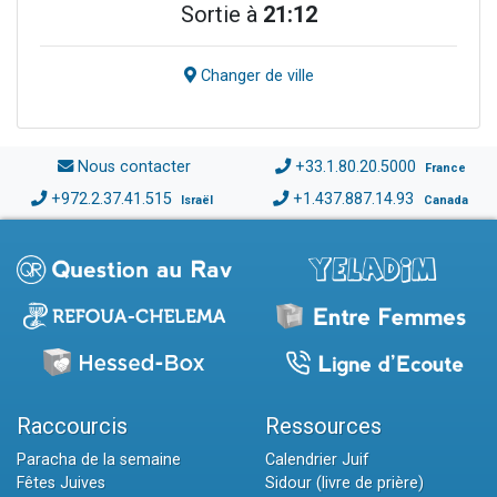
Sortie à
21:12
Changer de ville
Nous contacter
+33.1.80.20.5000
France
+972.2.37.41.515
+1.437.887.14.93
Israël
Canada
Raccourcis
Ressources
Paracha de la semaine
Calendrier Juif
Fêtes Juives
Sidour (livre de prière)