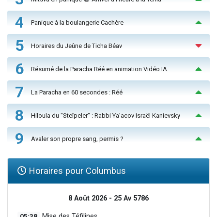
4
Panique à la boulangerie Cachère
5
Horaires du Jeûne de Ticha Béav
6
Résumé de la Paracha Réé en animation Vidéo IA
7
La Paracha en 60 secondes : Réé
8
Hiloula du "Steïpeler" : Rabbi Ya’acov Israël Kanievsky
9
Avaler son propre sang, permis ?
Horaires pour Columbus
8 Août 2026 - 25 Av 5786
05:38
Mise des Téfilines