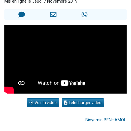
Mis en ligne le Jeudi 7 Novembre 2019
13 personnes viennent de demander une bénédiction
30 personnes viennent de faire un don pour Sauvez la jambe de Yohan
Il reste 49 places pour étudier en groupe sur Zoom
12 nouvelles musiques dans Torah-Box Music
29 personnes viennent de demander une bénédiction
Voir la vidéo
Télécharger vidéo
Binyamin BENHAMOU