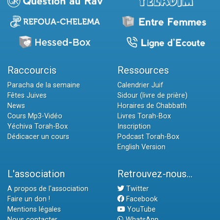
Raccourcis
Ressources
Paracha de la semaine
Calendrier Juif
Fêtes Juives
Sidour (livre de prière)
News
Horaires de Chabbath
Cours Mp3-Vidéo
Livres Torah-Box
Yéchiva Torah-Box
Inscription
Dédicacer un cours
Podcast Torah-Box
English Version
L'association
Retrouvez-nous...
A propos de l'association
Twitter
Faire un don !
Facebook
Mentions légales
YouTube
Nous contacter
WhatsApp