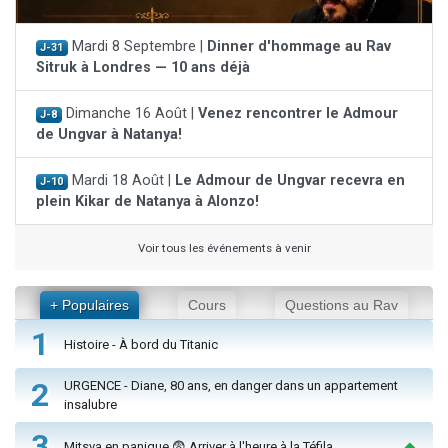
Mardi 8 Septembre |
Dinner d'hommage au Rav
J-31
Sitruk à Londres — 10 ans déjà
Dimanche 16 Août |
Venez rencontrer le Admour
J-8
de Ungvar à Natanya!
Mardi 18 Août |
Le Admour de Ungvar recevra en
J-10
plein Kikar de Natanya à Alonzo!
Voir tous les événements à venir
+ Populaires
Cours
Questions au Rav
1
Histoire - À bord du Titanic
2
URGENCE - Diane, 80 ans, en danger dans un appartement
insalubre
3
Mitsva en panique 😨 Arriver à l'heure à la Téfila