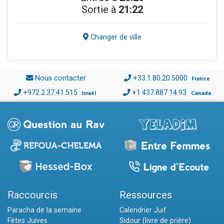
Sortie à
21:22
Changer de ville
Nous contacter
+33.1.80.20.5000
France
+972.2.37.41.515
+1.437.887.14.93
Israël
Canada
Raccourcis
Ressources
Paracha de la semaine
Calendrier Juif
Fêtes Juives
Sidour (livre de prière)