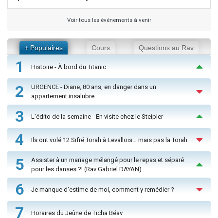
Voir tous les événements à venir
+ Populaires
Cours
Questions au Rav
1
Histoire - À bord du Titanic
2
URGENCE - Diane, 80 ans, en danger dans un
appartement insalubre
3
L'édito de la semaine - En visite chez le Steipler
4
Ils ont volé 12 Sifré Torah à Levallois… mais pas la Torah
5
Assister à un mariage mélangé pour le repas et séparé
pour les danses ?! (Rav Gabriel DAYAN)
6
Je manque d'estime de moi, comment y remédier ?
7
Horaires du Jeûne de Ticha Béav