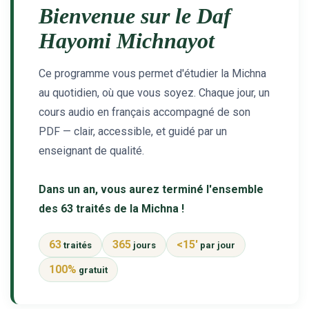
Bienvenue sur le Daf
3 personnes viennent de nous rejoindre sur WhatsApp
2 nouvelles musiques dans Torah-Box Music
Hayomi Michnayot
8 personnes viennent de faire un don pour Tsédaka : pauvres d'Israel
Ce programme vous permet d'étudier la Michna
Nouvelle émission radio : Visions de grandeur n°104 : Le Chabbath et le Birkat Hamazone à travers le temps
au quotidien, où que vous soyez. Chaque jour, un
4 personnes viennent de nous rejoindre sur WhatsApp
cours audio en français accompagné de son
PDF — clair, accessible, et guidé par un
enseignant de qualité.
Dans un an, vous aurez terminé l'ensemble
des 63 traités de la Michna !
63
365
<15'
traités
jours
par jour
100%
gratuit