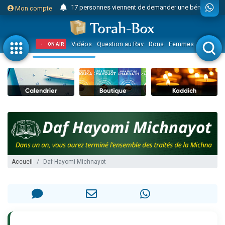
17 personnes viennent de demander une bénédiction
Mon compte
Il reste 49 places pour étudier en groupe sur Zoom
23 personnes viennent de faire un don pour Diane, 80 ans, dans un appartement insalubre
Vidéos
Question au Rav
Dons
Femmes
Enfants
ON AIR
Eva vient de donner son Maasser
4 personnes viennent de nous rejoindre sur WhatsApp
3 personnes viennent de nous rejoindre sur WhatsApp
Odaya vient de donner son Maasser
3 personnes viennent de faire un don pour 5 jours de vacances aux Orphelins
2 personnes viennent de nous rejoindre sur WhatsApp
13 personnes viennent de demander une bénédiction
Il reste 49 places pour étudier en groupe sur Zoom
Accueil
Daf-Hayomi Michnayot
30 personnes viennent de faire un don pour Sauvez la jambe de Yohan
12 nouvelles musiques dans Torah-Box Music
3 personnes viennent de nous rejoindre sur WhatsApp
2 personnes viennent de nous rejoindre sur WhatsApp