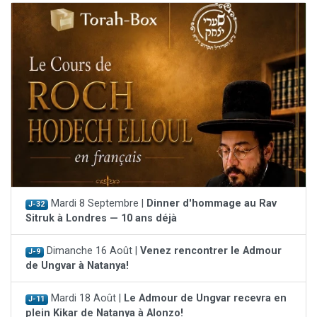
Mardi 8 Septembre |
Dinner d'hommage au Rav
J-32
Sitruk à Londres — 10 ans déjà
Dimanche 16 Août |
Venez rencontrer le Admour
J-9
de Ungvar à Natanya!
Mardi 18 Août |
Le Admour de Ungvar recevra en
J-11
plein Kikar de Natanya à Alonzo!