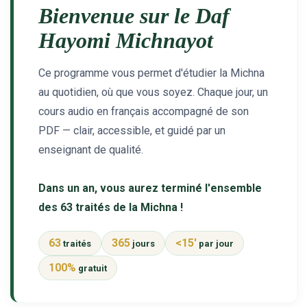
Bienvenue sur le Daf
Il reste 49 places pour étudier en groupe sur Zoom
12 nouvelles musiques dans Torah-Box Music
Hayomi Michnayot
3 personnes viennent de nous rejoindre sur WhatsApp
Ce programme vous permet d'étudier la Michna
2 personnes viennent de nous rejoindre sur WhatsApp
au quotidien, où que vous soyez. Chaque jour, un
2 personnes viennent de nous rejoindre sur WhatsApp
cours audio en français accompagné de son
PDF — clair, accessible, et guidé par un
enseignant de qualité.
Dans un an, vous aurez terminé l'ensemble
des 63 traités de la Michna !
63
365
<15'
traités
jours
par jour
100%
gratuit