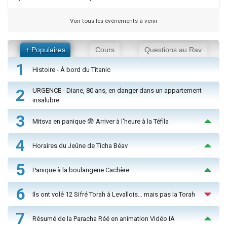
Voir tous les événements à venir
+ Populaires
Cours
Questions au Rav
1
Histoire - À bord du Titanic
2
URGENCE - Diane, 80 ans, en danger dans un appartement
insalubre
3
Mitsva en panique 😨 Arriver à l'heure à la Téfila
4
Horaires du Jeûne de Ticha Béav
5
Panique à la boulangerie Cachère
6
Ils ont volé 12 Sifré Torah à Levallois… mais pas la Torah
7
Résumé de la Paracha Réé en animation Vidéo IA