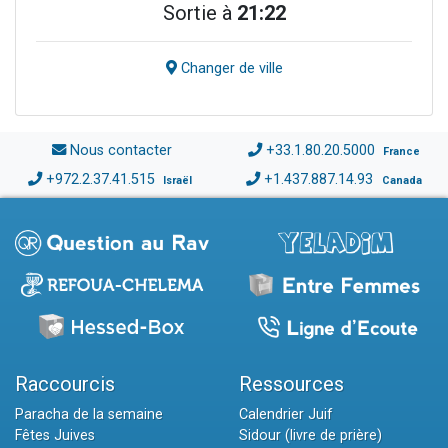
Sortie à
21:22
Changer de ville
Nous contacter
+33.1.80.20.5000
France
+972.2.37.41.515
+1.437.887.14.93
Israël
Canada
Raccourcis
Ressources
Paracha de la semaine
Calendrier Juif
Fêtes Juives
Sidour (livre de prière)