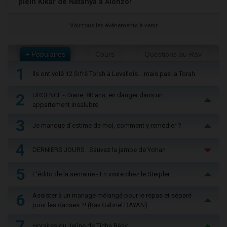
plein Kikar de Natanya à Alonzo!
Voir tous les événements à venir
+ Populaires
Cours
Questions au Rav
1
Ils ont volé 12 Sifré Torah à Levallois… mais pas la Torah
2
URGENCE - Diane, 80 ans, en danger dans un
appartement insalubre
3
Je manque d'estime de moi, comment y remédier ?
4
DERNIERS JOURS : Sauvez la jambe de Yohan
5
L'édito de la semaine - En visite chez le Steipler
6
Assister à un mariage mélangé pour le repas et séparé
pour les danses ?! (Rav Gabriel DAYAN)
7
Horaires du Jeûne de Ticha Béav