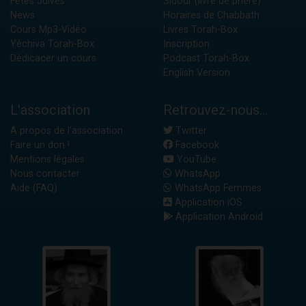
Fêtes Juives
Sidour (livre de prière)
News
Horaires de Chabbath
Cours Mp3-Vidéo
Livres Torah-Box
Yéchiva Torah-Box
Inscription
Dédicacer un cours
Podcast Torah-Box
English Version
L'association
Retrouvez-nous...
A propos de l'association
Twitter
Faire un don !
Facebook
Mentions légales
YouTube
Nous contacter
WhatsApp
Aide (FAQ)
WhatsApp Femmes
Application iOS
Application Android