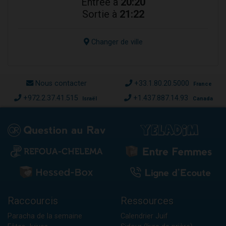
Entrée à
20:20
Sortie à
21:22
Changer de ville
Nous contacter
+33.1.80.20.5000
France
+972.2.37.41.515
+1.437.887.14.93
Israël
Canada
Raccourcis
Ressources
Paracha de la semaine
Calendrier Juif