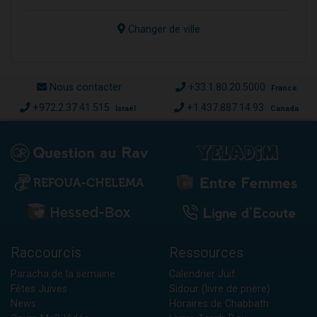
Changer de ville
Nous contacter
+33.1.80.20.5000
France
+972.2.37.41.515
+1.437.887.14.93
Israël
Canada
Raccourcis
Ressources
Paracha de la semaine
Calendrier Juif
Fêtes Juives
Sidour (livre de prière)
News
Horaires de Chabbath