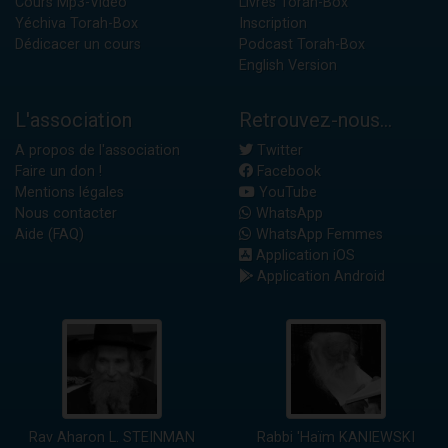
Cours Mp3-Vidéo
Livres Torah-Box
Yéchiva Torah-Box
Inscription
Dédicacer un cours
Podcast Torah-Box
English Version
L'association
Retrouvez-nous...
A propos de l'association
Twitter
Faire un don !
Facebook
Mentions légales
YouTube
Nous contacter
WhatsApp
Aide (FAQ)
WhatsApp Femmes
Application iOS
Application Android
Rav Aharon L. STEINMAN
Rabbi 'Haïm KANIEWSKI