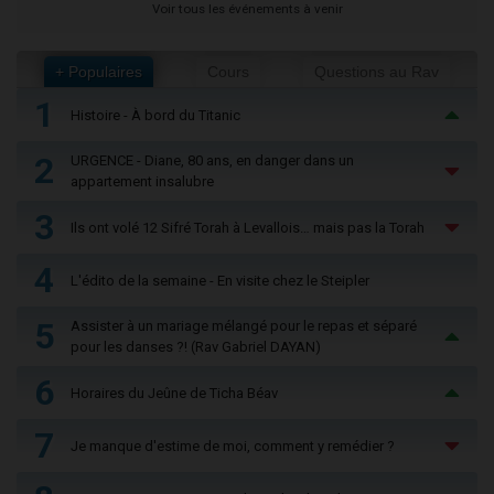
Voir tous les événements à venir
+ Populaires
Cours
Questions au Rav
1
Histoire - À bord du Titanic
2
URGENCE - Diane, 80 ans, en danger dans un
appartement insalubre
3
Ils ont volé 12 Sifré Torah à Levallois… mais pas la Torah
4
L'édito de la semaine - En visite chez le Steipler
5
Assister à un mariage mélangé pour le repas et séparé
pour les danses ?! (Rav Gabriel DAYAN)
6
Horaires du Jeûne de Ticha Béav
7
Je manque d'estime de moi, comment y remédier ?