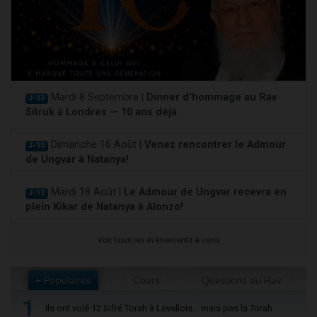
Mardi 8 Septembre |
Dinner d'hommage au Rav
J-33
Sitruk à Londres — 10 ans déjà
Dimanche 16 Août |
Venez rencontrer le Admour
J-10
de Ungvar à Natanya!
Mardi 18 Août |
Le Admour de Ungvar recevra en
J-12
plein Kikar de Natanya à Alonzo!
Voir tous les événements à venir
+ Populaires
Cours
Questions au Rav
1
Ils ont volé 12 Sifré Torah à Levallois… mais pas la Torah