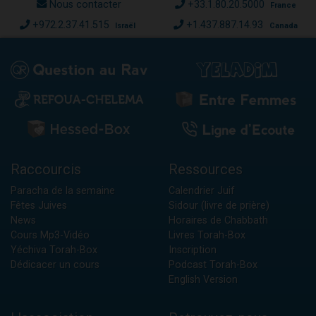
Nous contacter
+33.1.80.20.5000
France
+972.2.37.41.515
+1.437.887.14.93
Israël
Canada
Raccourcis
Ressources
Paracha de la semaine
Calendrier Juif
Fêtes Juives
Sidour (livre de prière)
News
Horaires de Chabbath
Cours Mp3-Vidéo
Livres Torah-Box
Yéchiva Torah-Box
Inscription
Dédicacer un cours
Podcast Torah-Box
English Version