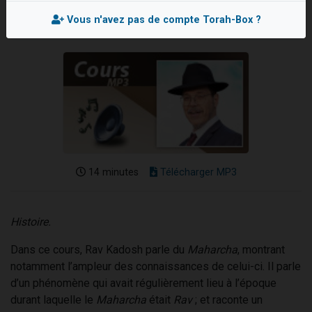
Dovan vient de donner son Maasser
Vous n'avez pas de compte Torah-Box ?
2 personnes viennent de nous rejoindre sur WhatsApp
2 personnes viennent de nous rejoindre sur WhatsApp
Malgorzata vient de donner son Maasser
3 personnes viennent de nous rejoindre sur WhatsApp
14 minutes
Télécharger MP3
Histoire.
Dans ce cours, Rav Kadosh parle du
Maharcha
, montrant
notamment l’ampleur des connaissances de celui-ci. Il parle
d’un phénomène qui avait régulièrement lieu à l’époque
durant laquelle le
Maharcha
était
Rav
; et raconte un