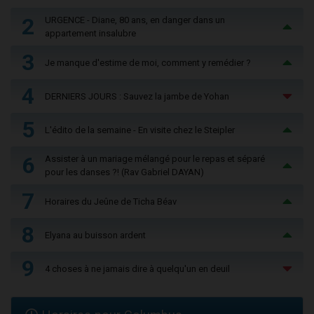
2
URGENCE - Diane, 80 ans, en danger dans un
appartement insalubre
3
Je manque d'estime de moi, comment y remédier ?
4
DERNIERS JOURS : Sauvez la jambe de Yohan
5
L'édito de la semaine - En visite chez le Steipler
6
Assister à un mariage mélangé pour le repas et séparé
pour les danses ?! (Rav Gabriel DAYAN)
7
Horaires du Jeûne de Ticha Béav
8
Elyana au buisson ardent
9
4 choses à ne jamais dire à quelqu'un en deuil