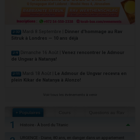
Mardi 8 Septembre |
Dinner d'hommage au Rav
J-32
Sitruk à Londres — 10 ans déjà
Dimanche 16 Août |
Venez rencontrer le Admour
J-9
de Ungvar à Natanya!
Mardi 18 Août |
Le Admour de Ungvar recevra en
J-11
plein Kikar de Natanya à Alonzo!
Voir tous les événements à venir
+ Populaires
Cours
Questions au Rav
1
Histoire - À bord du Titanic
URGENCE - Diane, 80 ans, en danger dans un appartement