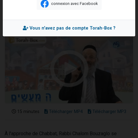
connexion avec Facebook
Nouvelle émission radio : Visions de grandeur n°104 : Le Chabbath et le Birkat Hamazone à travers le temps
Mis en ligne le Vendredi 21 Juillet 2017
61 personnes viennent de demander une bénédiction
Ariel vient de donner son Maasser
Vous n'avez pas de compte Torah-Box ?
Il reste 49 places pour étudier en groupe sur Zoom
Eva vient de donner son Maasser
15 minutes
Télécharger MP4
Télécharger MP3
À l'approche de Chabbat, Rabbi Chalom Bouzaglo se