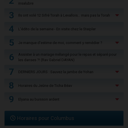
2
insalubre
3
Ils ont volé 12 Sifré Torah à Levallois… mais pas la Torah
4
L'édito de la semaine - En visite chez le Steipler
5
Je manque d'estime de moi, comment y remédier ?
6
Assister à un mariage mélangé pour le repas et séparé pour
les danses ?! (Rav Gabriel DAYAN)
7
DERNIERS JOURS : Sauvez la jambe de Yohan
8
Horaires du Jeûne de Ticha Béav
9
Elyana au buisson ardent
Horaires pour Columbus