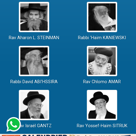
Rav Aharon L. STEINMAN
Rabbi 'Haïm KANIEWSKI
Rabbi David ABI'HSSIRA
Rav Chlomo AMAR
Rav Israël GANTZ
Rav Yossef-Haïm SITRUK