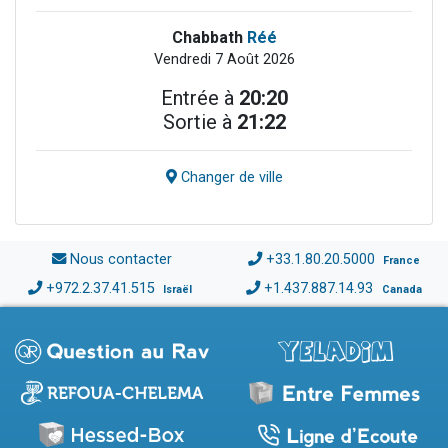
Chabbath
Réé
Vendredi 7 Août 2026
Entrée à
20:20
Sortie à
21:22
Changer de ville
Nous contacter
+33.1.80.20.5000
France
+972.2.37.41.515
+1.437.887.14.93
Israël
Canada