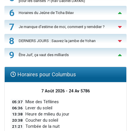
pour les danses ?! (Rav Gabriel DAYAN)
6
Horaires du Jeûne de Ticha Béav
7
Je manque d'estime de moi, comment y remédier ?
8
DERNIERS JOURS : Sauvez la jambe de Yohan
9
Être Juif, ça vaut des milliards
Horaires pour Columbus
7 Août 2026 - 24 Av 5786
05:37
Mise des Téfilines
06:36
Lever du soleil
13:38
Heure de milieu du jour
20:38
Coucher du soleil
21:21
Tombée de la nuit