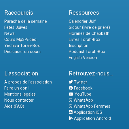
Raccourcis
Ressources
Paracha de la semaine
Calendrier Juif
Fêtes Juives
Sidour (livre de prière)
News
Horaires de Chabbath
Cours Mp3-Vidéo
Livres Torah-Box
Yéchiva Torah-Box
Inscription
Dédicacer un cours
Podcast Torah-Box
English Version
L'association
Retrouvez-nous...
A propos de l'association
Twitter
Faire un don !
Facebook
Mentions légales
YouTube
Nous contacter
WhatsApp
Aide (FAQ)
WhatsApp Femmes
Application iOS
Application Android