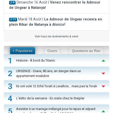
Dimanche 16 Août |
Venez rencontrer le Admour
J-9
de Ungvar à Natanya!
Mardi 18 Août |
Le Admour de Ungvar recevra en
J-11
plein Kikar de Natanya à Alonzo!
Voir tous les événements à venir
+ Populaires
Cours
Questions au Rav
1
Histoire - À bord du Titanic
2
URGENCE - Diane, 80 ans, en danger dans un
appartement insalubre
3
Ils ont volé 12 Sifré Torah à Levallois… mais pas la Torah
4
L'édito de la semaine - En visite chez le Steipler
5
Assister à un mariage mélangé pour le repas et séparé