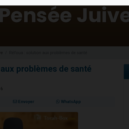
es viennent de faire un don pour 5 enfants déjà orphelins risquent de perdre
es viennent de faire un don pour Reloger Rivka, 6 enfants, victime de violences
 viennent de demander une bénédiction
49 places pour étudier en groupe sur Zoom
viennent de nous rejoindre sur WhatsApp
ve
Réfoua : solution aux problèmes de santé
n aux problèmes de santé
16
Envoyer
WhatsApp