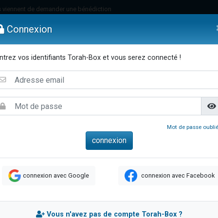
 viennent de demander une bénédiction
49 places pour étudier en groupe sur Zoom
Connexion
lles musiques dans Torah-Box Music
nnes viennent de faire un don pour Sauvez la jambe de Yohan
ntrez vos identifiants Torah-Box et vous serez connecté !
viennent de nous rejoindre sur WhatsApp
emmes
Enfants
Etude sur Texte
Musique
Paracha
Di
viennent de nous rejoindre sur WhatsApp
viennent de nous rejoindre sur WhatsApp
les musiques dans Torah-Box Music
es viennent de faire un don pour Tsédaka : pauvres d'Israel
Mot de passe oublié
es viennent de faire un don pour Diane, 80 ans, dans un appartement insalub
sion radio : Visions de grandeur n°104 : Le Chabbath et le Birkat Hamazone à 
 viennent de demander une bénédiction
connexion avec Google
connexion avec Facebook
49 places pour étudier en groupe sur Zoom
de donner son Maasser
ent de donner son Maasser
Vous n'avez pas de compte Torah-Box ?