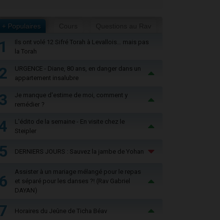
+ Populaires
Cours
Questions au Rav
1
Ils ont volé 12 Sifré Torah à Levallois… mais pas
la Torah
2
URGENCE - Diane, 80 ans, en danger dans un
appartement insalubre
3
Je manque d'estime de moi, comment y
remédier ?
4
L'édito de la semaine - En visite chez le
Steipler
5
DERNIERS JOURS : Sauvez la jambe de Yohan
Assister à un mariage mélangé pour le repas
6
et séparé pour les danses ?! (Rav Gabriel
DAYAN)
7
Horaires du Jeûne de Ticha Béav