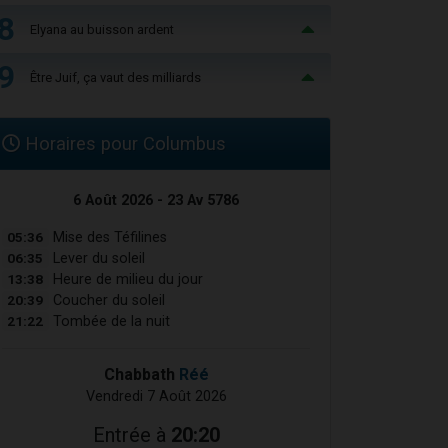
8
Elyana au buisson ardent
9
Être Juif, ça vaut des milliards
Horaires pour Columbus
6 Août 2026 - 23 Av 5786
05:36
Mise des Téfilines
06:35
Lever du soleil
13:38
Heure de milieu du jour
20:39
Coucher du soleil
21:22
Tombée de la nuit
Chabbath
Réé
Vendredi 7 Août 2026
Entrée à
20:20