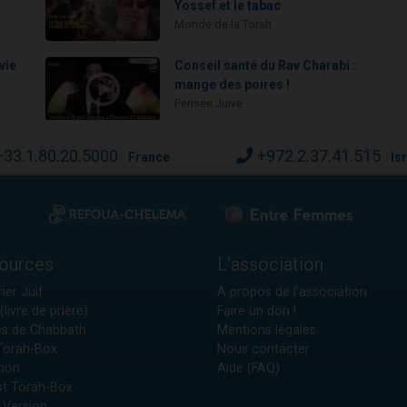
Yossef et le tabac
Monde de la Torah
vie
Conseil santé du Rav Charabi :
mange des poires !
Pensée Juive
+33.1.80.20.5000
+972.2.37.41.515
France
Is
ources
L'association
ier Juif
A propos de l'association
(livre de prière)
Faire un don !
es de Chabbath
Mentions légales
 Torah-Box
Nous contacter
tion
Aide (FAQ)
t Torah-Box
 Version