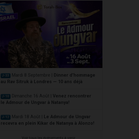
Mardi 8 Septembre |
Dinner d'hommage
J-33
au Rav Sitruk à Londres — 10 ans déjà
Dimanche 16 Août |
Venez rencontrer
J-10
le Admour de Ungvar à Natanya!
Mardi 18 Août |
Le Admour de Ungvar
J-12
recevra en plein Kikar de Natanya à Alonzo!
Voir tous les événements à venir