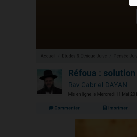
6 personn
2 personn
10 personnes
Il reste 
2 personnes 
Accueil
Etudes & Ethique Juive
Pensée Jui
Réfoua : solutio
Rav Gabriel DAYAN
Mis en ligne le Mercredi 11 Mai 20
Commenter
Imprimer