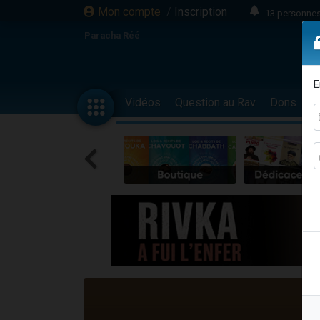
Mon compte
/
Inscription
13 personnes
Il reste 
Paracha Réé
12 nouve
30 perso
E
3 personnes 
Vidéos
Question au Rav
Dons
F
2 personnes 
3 personnes 
2 nouvel
8 personn
4 personn
Nouvelle émis
61 personnes
Il reste 
Ariel vient 
Nathaniel vi