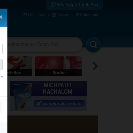
WhatsApp Torah-Box
Mon compte
Calendrier
Columbus
×
vertissements
Livres
Rabbanim
 ?
re
travers le temps