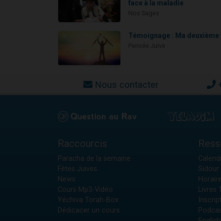
face à la maladie
Nos Sages
Témoignage : Ma deuxième 
Pensée Juive
Nous contacter
Raccourcis
Ress
Paracha de la semaine
Calendr
Fêtes Juives
Sidour 
News
Horair
Cours Mp3-Vidéo
Livres
Yéchiva Torah-Box
Inscrip
Dédicacer un cours
Podcas
English