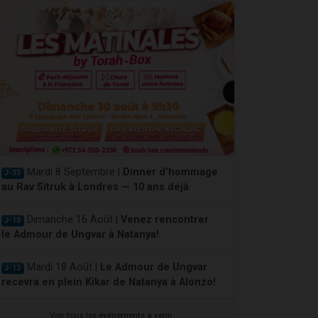
Mardi 8 Septembre |
Dinner d'hommage
J-33
au Rav Sitruk à Londres — 10 ans déjà
Dimanche 16 Août |
Venez rencontrer
J-10
le Admour de Ungvar à Natanya!
Mardi 18 Août |
Le Admour de Ungvar
J-12
recevra en plein Kikar de Natanya à Alonzo!
Voir tous les événements à venir