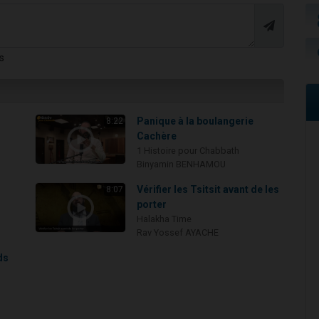
s
Panique à la boulangerie
8:22
Cachère
1 Histoire pour Chabbath
Binyamin BENHAMOU
i
Vérifier les Tsitsit avant de les
8:07
porter
Halakha Time
Rav Yossef AYACHE
ds