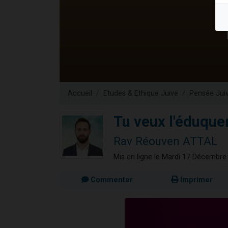
Nouvelle émis
61 personnes
Ariel vient 
Il reste 
Eva vient de
Accueil
Etudes & Ethique Juive
Pensée Jui
Tu veux l'éduque
Rav Réouven ATTAL
Mis en ligne le Mardi 17 Décembre
Commenter
Imprimer