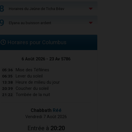
8
Horaires du Jeûne de Ticha Béav
9
Elyana au buisson ardent
Horaires pour Columbus
6 Août 2026 - 23 Av 5786
05:36
Mise des Téfilines
06:35
Lever du soleil
13:38
Heure de milieu du jour
20:39
Coucher du soleil
21:22
Tombée de la nuit
Chabbath
Réé
Vendredi 7 Août 2026
Entrée à
20:20