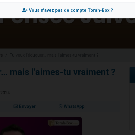
sion radio : Visions de grandeur n°104 : Le Chabbath et le Birkat Hamazone à 
Vous n'avez pas de compte Torah-Box ?
 viennent de demander une bénédiction
de donner son Maasser
49 places pour étudier en groupe sur Zoom
 donner son Maasser
ve
Tu veux l'éduquer… mais l’aimes-tu vraiment ?
r… mais l’aimes-tu vraiment ?
 2024
Envoyer
WhatsApp