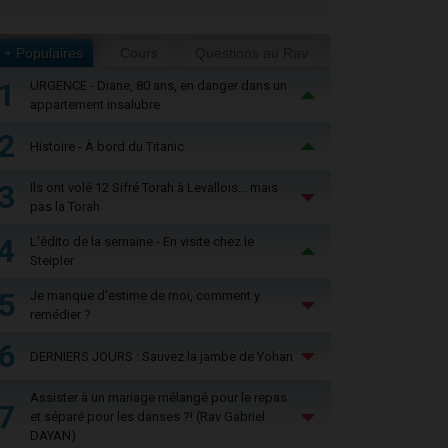
+ Populaires
Cours
Questions au Rav
1
URGENCE - Diane, 80 ans, en danger dans un
appartement insalubre
2
Histoire - À bord du Titanic
3
Ils ont volé 12 Sifré Torah à Levallois… mais
pas la Torah
4
L'édito de la semaine - En visite chez le
Steipler
5
Je manque d'estime de moi, comment y
remédier ?
6
DERNIERS JOURS : Sauvez la jambe de Yohan
Assister à un mariage mélangé pour le repas
7
et séparé pour les danses ?! (Rav Gabriel
DAYAN)