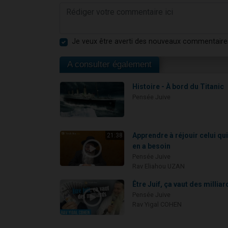
Je veux être averti des nouveaux commentaire
A consulter également
Histoire - À bord du Titanic
Pensée Juive
Apprendre à réjouir celui qu
21:38
en a besoin
Pensée Juive
Rav Eliahou UZAN
Être Juif, ça vaut des milliar
Pensée Juive
Rav Yigal COHEN