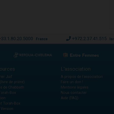
+33.1.80.20.5000
+972.2.37.41.515
France
Is
ources
L'association
ier Juif
A propos de l'association
(livre de prière)
Faire un don !
es de Chabbath
Mentions légales
 Torah-Box
Nous contacter
tion
Aide (FAQ)
t Torah-Box
 Version