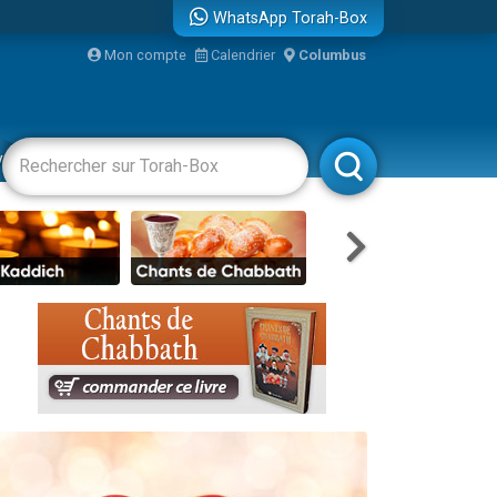
WhatsApp Torah-Box
Mon compte
Calendrier
Columbus
vertissements
Livres
Rabbanim
re
travers le temps