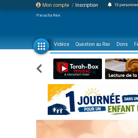
Mon compte
/
Inscription
13 personnes
Il reste 
Paracha Réé
12 nouve
30 perso
3 personnes 
Vidéos
Question au Rav
Dons
F
2 personnes 
3 personnes 
2 nouvel
8 personn
4 personn
Nouvelle émis
61 personnes
Il reste 
Ariel vient 
Nathaniel vi