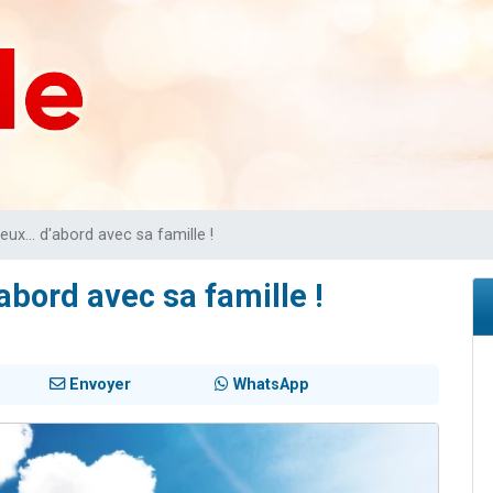
es viennent de faire un don pour 5 enfants déjà orphelins risquent de perdre
es viennent de faire un don pour Reloger Rivka, 6 enfants, victime de violences
 viennent de demander une bénédiction
49 places pour étudier en groupe sur Zoom
viennent de nous rejoindre sur WhatsApp
ux... d'abord avec sa famille !
abord avec sa famille !
Envoyer
WhatsApp