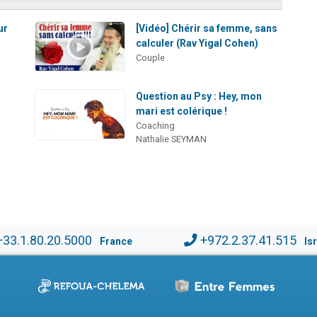
ur
[Vidéo] Chérir sa femme, sans
calculer (Rav Yigal Cohen)
Couple
Question au Psy : Hey, mon
mari est colérique !
Coaching
Nathalie SEYMAN
+33.1.80.20.5000
+972.2.37.41.515
France
Is