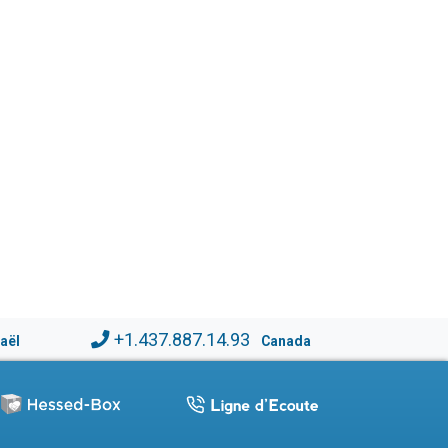
+1.437.887.14.93
raël
Canada