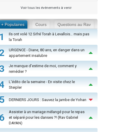
Voir tous les événements à venir
+ Populaires
Cours
Questions au Rav
1
Ils ont volé 12 Sifré Torah à Levallois… mais pas
la Torah
2
URGENCE - Diane, 80 ans, en danger dans un
appartement insalubre
3
Je manque d'estime de moi, comment y
remédier ?
4
L'édito de la semaine - En visite chez le
Steipler
5
DERNIERS JOURS : Sauvez la jambe de Yohan
Assister à un mariage mélangé pour le repas
6
et séparé pour les danses ?! (Rav Gabriel
DAYAN)