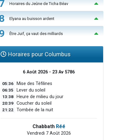
7
Horaires du Jeûne de Ticha Béav
8
Elyana au buisson ardent
9
Être Juif, ça vaut des milliards
Horaires pour Columbus
6 Août 2026 - 23 Av 5786
05:36
Mise des Téfilines
06:35
Lever du soleil
13:38
Heure de milieu du jour
20:39
Coucher du soleil
21:22
Tombée de la nuit
Chabbath
Réé
Vendredi 7 Août 2026