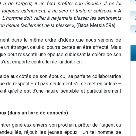
a de l’argent, il en fera profiter son épouse. Il ne lui
 toujours calmement. Il ne sera ni triste ni coléreux.
» A
«
L’homme doit veiller à ne jamais blesser les sentiments
on risque facilement de la blesser
», (Baba Metsia 59a)
ement dans le même ordre d’idées que nous venons de
 un étranger, celui-ci pourra certes en être affecté. Mais
e peut ressentir une épouse subissant la colère de son
 s’est emporté contre lui ne lui doit rien.
 aide aux côtés de son époux », sa parfaite collaboratrice
que de respect – et pas seulement s’il se met en colère –
nt qu’elle est d’une nature sensible et particulièrement
x (dans un livre de conseils) :
trer généreux envers son prochain, prêter de l’argent ou
 endeuillés, réjouir les jeunes époux… Un tel homme se