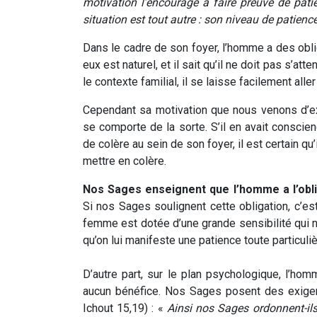
motivation l’encourage à faire preuve de patien
situation est tout autre : son niveau de patience 
Dans le cadre de son foyer, l’homme a des obliga
eux est naturel, et il sait qu’il ne doit pas s’
le contexte familial, il se laisse facilement aller
Cependant sa motivation que nous venons d’exp
se comporte de la sorte. S’il en avait conscie
de colère au sein de son foyer, il est certain qu’
mettre en colère.
Nos Sages enseignent que l’homme a l’obl
Si nos Sages soulignent cette obligation, c’est
femme est dotée d’une grande sensibilité qui 
qu’on lui manifeste une patience toute particuliè
D’autre part, sur le plan psychologique, l’hom
aucun bénéfice. Nos Sages posent des exigen
Ichout 15,19) : «
Ainsi nos Sages ordonnent-il