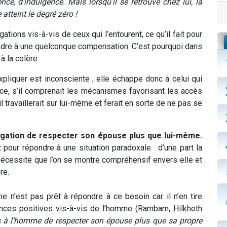
ce, d’indulgence. Mais lorsqu’il se retrouve chez lui, la
atteint le degré zéro !
tions vis-à-vis de ceux qui l’entourent, ce qu’il fait pour
attendre à une quelconque compensation. C’est pourquoi dans
 à la colère.
liquer est inconsciente ; elle échappe donc à celui qui
nce, s’il comprenait les mécanismes favorisant les accès
il travaillerait sur lui-même et ferait en sorte de ne pas se
igation de respecter son épouse plus que lui-même.
 pour répondre à une situation paradoxale : d’une part la
nécessite que l’on se montre compréhensif envers elle et
re.
me n’est pas prêt à répondre à ce besoin car il n’en tire
ces positives vis-à-vis de l’homme (Rambam, Hilkhoth
s à l’homme de respecter son épouse plus que sa propre