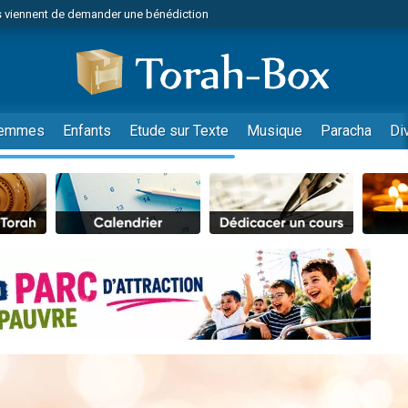
 viennent de demander une bénédiction
49 places pour étudier en groupe sur Zoom
lles musiques dans Torah-Box Music
nnes viennent de faire un don pour Sauvez la jambe de Yohan
viennent de nous rejoindre sur WhatsApp
emmes
Enfants
Etude sur Texte
Musique
Paracha
Di
viennent de nous rejoindre sur WhatsApp
viennent de nous rejoindre sur WhatsApp
les musiques dans Torah-Box Music
es viennent de faire un don pour Tsédaka : pauvres d'Israel
es viennent de faire un don pour Diane, 80 ans, dans un appartement insalub
sion radio : Visions de grandeur n°104 : Le Chabbath et le Birkat Hamazone à 
 viennent de demander une bénédiction
49 places pour étudier en groupe sur Zoom
de donner son Maasser
ent de donner son Maasser