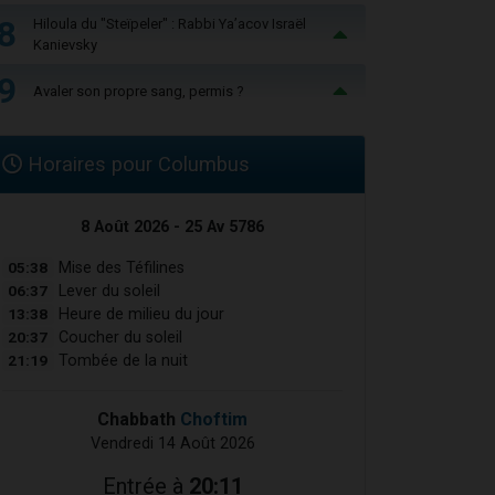
8
Hiloula du "Steïpeler" : Rabbi Ya’acov Israël
Kanievsky
9
Avaler son propre sang, permis ?
Horaires pour Columbus
8 Août 2026 - 25 Av 5786
05:38
Mise des Téfilines
06:37
Lever du soleil
13:38
Heure de milieu du jour
20:37
Coucher du soleil
21:19
Tombée de la nuit
Chabbath
Choftim
Vendredi 14 Août 2026
Entrée à
20:11