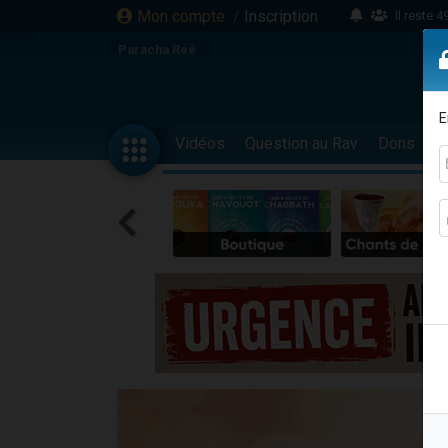
Mon compte
/
Inscription
Il reste 
16 person
Paracha Réé
2 personnes 
6 personnes 
E
4 personn
Vidéos
Question au Rav
Dons
F
2 personn
17 personnes
4 personnes 
Il reste 
Eva vient de
4 personnes 
3 personnes 
Odaya vient 
3 personn
2 personnes 