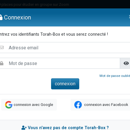
49 places pour étudier en groupe sur Zoom
nes viennent de faire un don pour Diane, 80 ans, dans un appartement insalu
Connexion
viennent de nous rejoindre sur WhatsApp
viennent de nous rejoindre sur WhatsApp
ntrez vos identifiants Torah-Box et vous serez connecté !
es viennent de faire un don pour Reloger Rivka, 6 enfants, victime de violences
emmes
Enfants
Etude sur Texte
Musique
Paracha
Di
es viennent de faire un don pour 1 Journée de Vacances Pour les Enfants
 viennent de demander une bénédiction
viennent de nous rejoindre sur WhatsApp
49 places pour étudier en groupe sur Zoom
Mot de passe oublié
 donner son Maasser
viennent de nous rejoindre sur WhatsApp
viennent de nous rejoindre sur WhatsApp
connexion avec Google
connexion avec Facebook
de donner son Maasser
es viennent de faire un don pour 5 jours de vacances aux Orphelins
viennent de nous rejoindre sur WhatsApp
Vous n'avez pas de compte Torah-Box ?