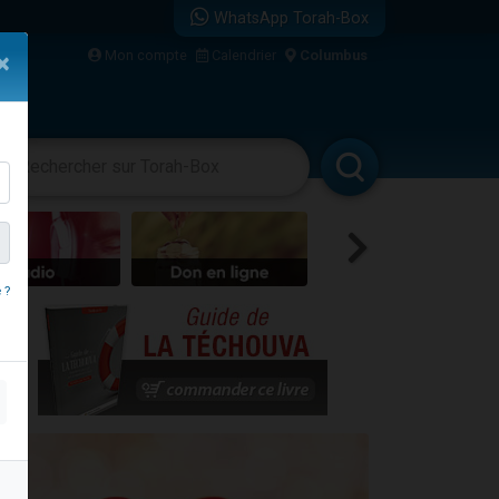
WhatsApp Torah-Box
bre
Mon compte
Calendrier
Columbus
×
...
vertissements
Livres
Rabbanim
 ?