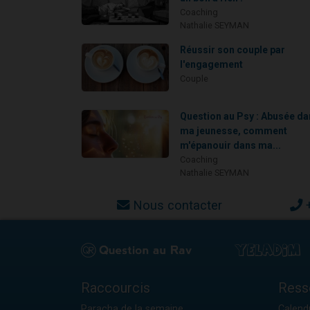
Coaching
Nathalie SEYMAN
Réussir son couple par
l'engagement
Couple
Question au Psy : Abusée d
ma jeunesse, comment
m'épanouir dans ma...
Coaching
Nathalie SEYMAN
Nous contacter
Raccourcis
Ress
Paracha de la semaine
Calendr