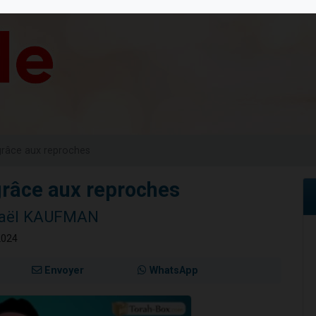
 viennent de demander une bénédiction
nnes viennent de faire un don pour Sauvez la jambe de Yohan
49 places pour étudier en groupe sur Zoom
lles musiques dans Torah-Box Music
 viennent de demander une bénédiction
grâce aux reproches
grâce aux reproches
haël KAUFMAN
2024
Envoyer
WhatsApp