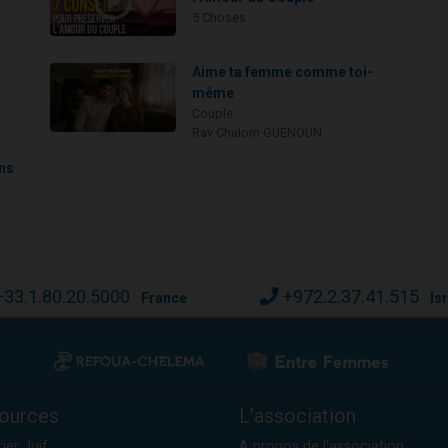
5 Choses
Aime ta femme comme toi-
même
Couple
Rav Chalom GUENOUN
ans
+33.1.80.20.5000
+972.2.37.41.515
France
Is
ources
L'association
ier Juif
A propos de l'association