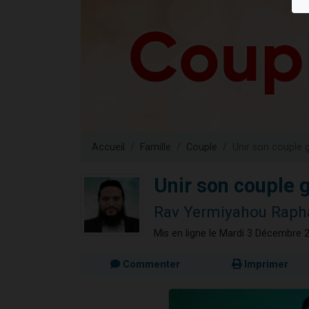
13 personnes
30 perso
Il reste 
12 nouve
29 personnes
Accueil
Famille
Couple
Unir son couple 
Unir son couple 
Rav Yermiyahou Rap
Mis en ligne le Mardi 3 Décembre 
Commenter
Imprimer