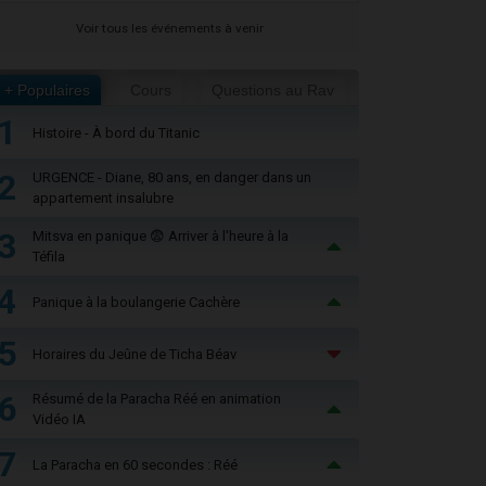
Voir tous les événements à venir
+ Populaires
Cours
Questions au Rav
1
Histoire - À bord du Titanic
2
URGENCE - Diane, 80 ans, en danger dans un
appartement insalubre
3
Mitsva en panique 😨 Arriver à l'heure à la
Téfila
4
Panique à la boulangerie Cachère
5
Horaires du Jeûne de Ticha Béav
6
Résumé de la Paracha Réé en animation
Vidéo IA
7
La Paracha en 60 secondes : Réé